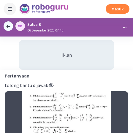
Masuk
Salsa B
06 Desember 2023 07:46
Iklan
Pertanyaan
tolong bantu dijawab😭