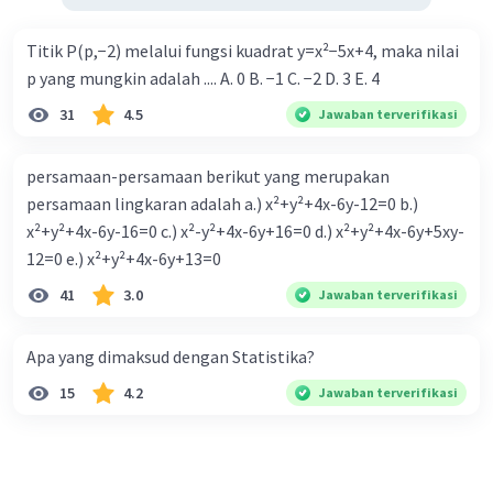
Titik P(p,−2) melalui fungsi kuadrat y=x²−5x+4, maka nilai
p yang mungkin adalah .... A. 0 B. −1 C. −2 D. 3 E. 4
31
4.5
Jawaban terverifikasi
persamaan-persamaan berikut yang merupakan
persamaan lingkaran adalah a.) x²+y²+4x-6y-12=0 b.)
x²+y²+4x-6y-16=0 c.) x²-y²+4x-6y+16=0 d.) x²+y²+4x-6y+5xy-
12=0 e.) x²+y²+4x-6y+13=0
41
3.0
Jawaban terverifikasi
Apa yang dimaksud dengan Statistika?
15
4.2
Jawaban terverifikasi