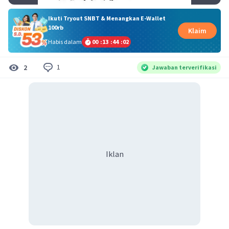
Ikuti Tryout SNBT & Menangkan E-Wallet
100rb
Klaim
Habis dalam
00
:
13
:
44
:
02
1
2
Jawaban terverifikasi
Iklan