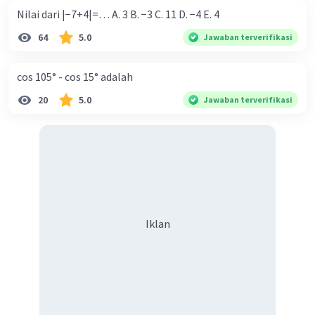
Nilai dari |−7+4|=… A. 3 B. −3 C. 11 D. −4 E. 4
64
5.0
Jawaban terverifikasi
cos 105° - cos 15° adalah
20
5.0
Jawaban terverifikasi
Iklan