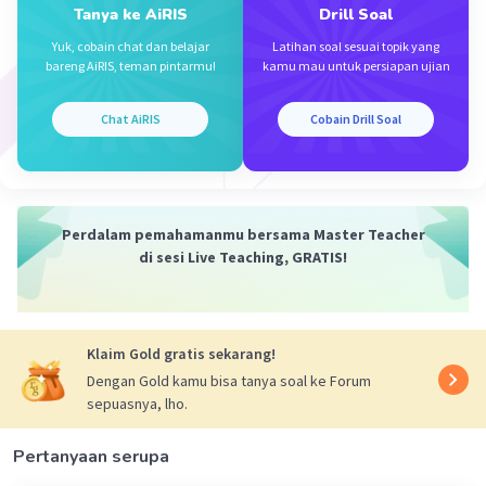
Tanya ke AiRIS
Drill Soal
Yuk, cobain chat dan belajar
Latihan soal sesuai topik yang
bareng AiRIS, teman pintarmu!
kamu mau untuk persiapan ujian
Chat AiRIS
Cobain Drill Soal
Iklan
Perdalam pemahamanmu bersama Master Teacher
di sesi Live Teaching, GRATIS!
Klaim Gold gratis sekarang!
Dengan Gold kamu bisa tanya soal ke Forum
sepuasnya, lho.
Pertanyaan serupa