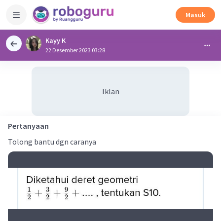
Masuk
Kayy K
22 Desember 2023 03:28
Iklan
Pertanyaan
Tolong bantu dgn caranya