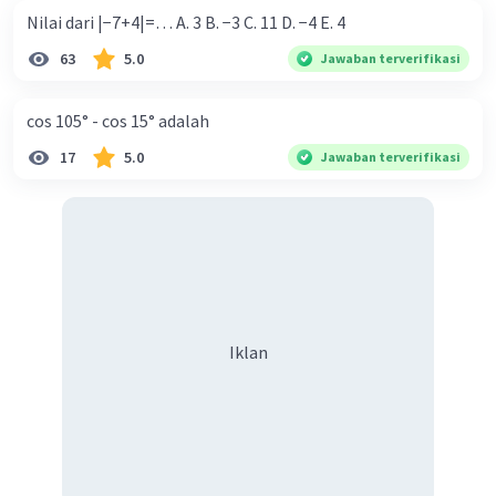
Nilai dari |−7+4|=… A. 3 B. −3 C. 11 D. −4 E. 4
Iklan
63
5.0
Jawaban terverifikasi
cos 105° - cos 15° adalah
17
5.0
Jawaban terverifikasi
Iklan