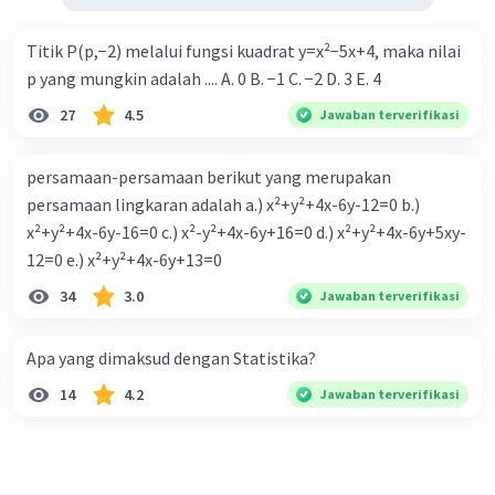
Titik P(p,−2) melalui fungsi kuadrat y=x²−5x+4, maka nilai
p yang mungkin adalah .... A. 0 B. −1 C. −2 D. 3 E. 4
27
4.5
Jawaban terverifikasi
persamaan-persamaan berikut yang merupakan
persamaan lingkaran adalah a.) x²+y²+4x-6y-12=0 b.)
x²+y²+4x-6y-16=0 c.) x²-y²+4x-6y+16=0 d.) x²+y²+4x-6y+5xy-
12=0 e.) x²+y²+4x-6y+13=0
34
3.0
Jawaban terverifikasi
Apa yang dimaksud dengan Statistika?
14
4.2
Jawaban terverifikasi