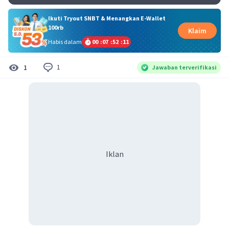
Ikuti Tryout SNBT & Menangkan E-Wallet
100rb
Klaim
Habis dalam
00
:
07
:
52
:
11
1
1
Jawaban terverifikasi
Iklan