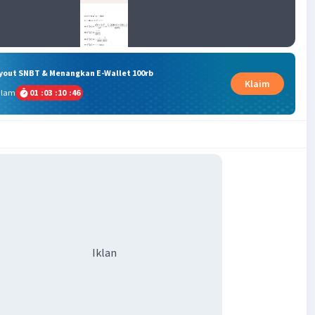
ryout SNBT & Menangkan E-Wallet 100rb
Klaim
alam
01
:
03
:
10
:
45
Iklan