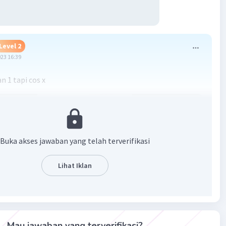
Level 2
023 16:39
n 1 tapi cos x
Buka akses jawaban yang telah terverifikasi
Lihat Iklan
·
0.0
(
0
)
Balas
ating
Mau jawaban yang terverifikasi?