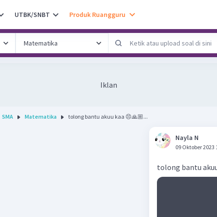
UTBK/SNBT
Produk Ruangguru
Iklan
SMA
Matematika
tolong bantu akuu kaa 😣🙏🏼...
Nayla N
09 Oktober 2023 
tolong bantu aku