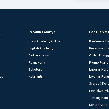
u
Produk Lainnya
Bantuan & 
Brain Academy Online
Kredensial P
English Academy
Beasiswa Ru
Skill Academy
Cicilan Ruang
Ruangkerja
Promo Ruang
Schoters
Laporan Kere
ess
Kalananti
Layanan Pen
Syarat & Ket
Kebijakan Pri
Tentang Kami
Kontak Kami