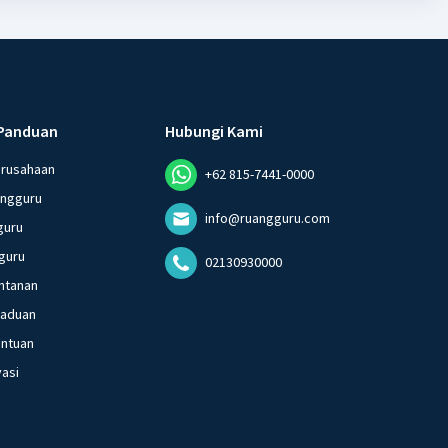
Panduan
Hubungi Kami
erusahaan
+62 815-7441-0000
angguru
info@ruangguru.com
guru
guru
02130930000
ntanan
gaduan
entuan
vasi