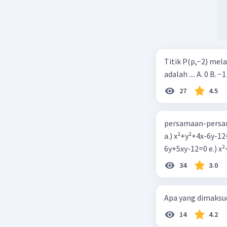
Titik P(p,−2) mel
adalah .... A. 0 B. −1
27
4.5
persamaan-persam
a.) x²+y²+4x-6y-12
6y+5xy-1
34
3.0
Apa yang dimaksud
14
4.2