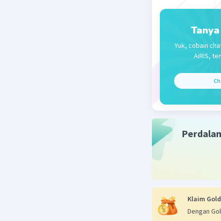
Tanya
Yuk, cobain cha
AiRIS, te
Ch
Perdala
Klaim Gold
Dengan Gol