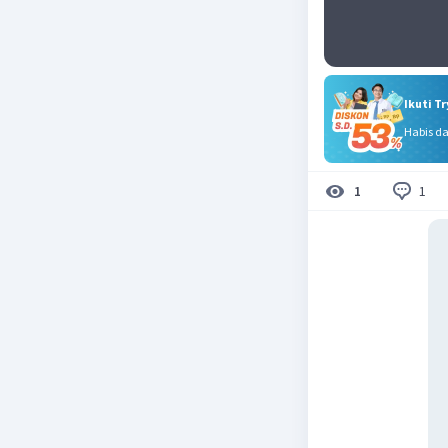
Ikuti T
Habis d
1
1