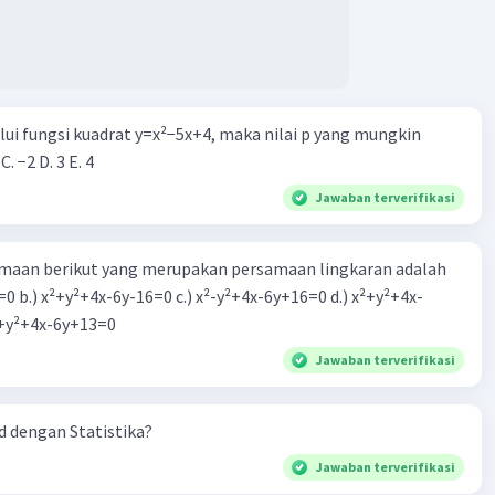
alui fungsi kuadrat y=x²−5x+4, maka nilai p yang mungkin
 C. −2 D. 3 E. 4
Jawaban terverifikasi
aan berikut yang merupakan persamaan lingkaran adalah
=0 b.) x²+y²+4x-6y-16=0 c.) x²-y²+4x-6y+16=0 d.) x²+y²+4x-
2=0 e.) x²+y²+4x-6y+13=0
Jawaban terverifikasi
 dengan Statistika?
Jawaban terverifikasi