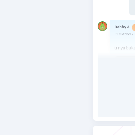
Debby A
09 Oktober 2
u nya buka
Beri R