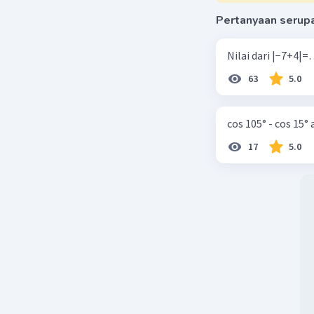
Pertanyaan serup
63
5.0
cos 105° - cos 15°
17
5.0