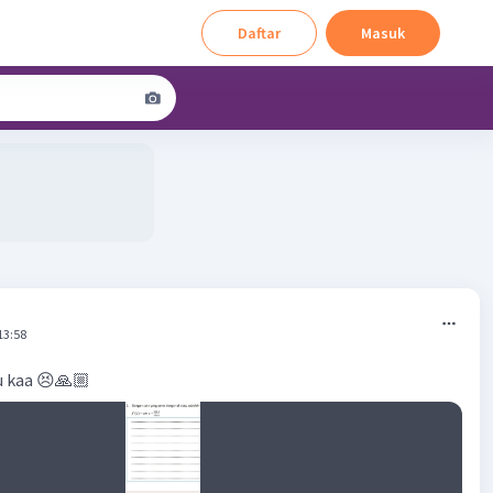
Daftar
Masuk
13:58
u kaa 😣🙏🏼