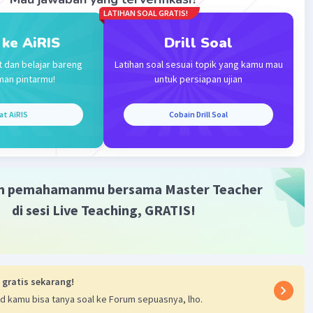
LATIHAN SOAL GRATIS!
 ke AiRIS
Drill Soal
t dan belajar bareng
Latihan soal sesuai topik yang kamu mau
Iklan
man pintarmu!
untuk persiapan ujian
at AiRIS
Cobain Drill Soal
m pemahamanmu bersama Master Teacher
di sesi Live Teaching, GRATIS!
 gratis sekarang!
d kamu bisa tanya soal ke Forum sepuasnya, lho.