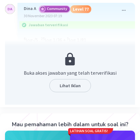
Dina A
Community
Level 77
30 November 2023 07:19
Jawaban terverifikasi
6
25
3
log√5 .
log 1/36 +
log 1/81
= 6
1/2
5²
-2
3
-4
log 5
.
log 6
+
log 3
= 1/2/2 . -2 + (-4)
= 1/4 . (-2) - 4
= -1/2 - 4
Buka akses jawaban yang telah terverifikasi
= -1/2 - 8/2
= -9/2
Lihat Iklan
·
5.0
(
1
)
Balas
Beri Rating
Priel G
Level 11
30 November 2023 07:26
Mau pemahaman lebih dalam untuk soal ini?
makasih lek
LATIHAN SOAL GRATIS!