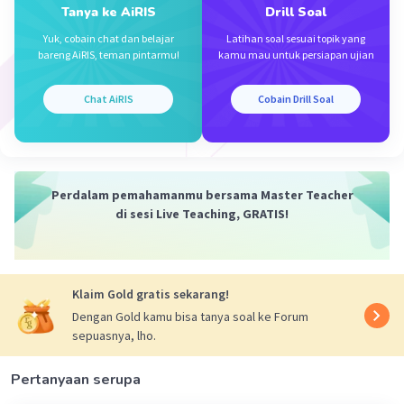
Tanya ke AiRIS
Drill Soal
Yuk, cobain chat dan belajar
Latihan soal sesuai topik yang
bareng AiRIS, teman pintarmu!
kamu mau untuk persiapan ujian
Chat AiRIS
Cobain Drill Soal
Iklan
Perdalam pemahamanmu bersama Master Teacher
di sesi Live Teaching, GRATIS!
Klaim Gold gratis sekarang!
Dengan Gold kamu bisa tanya soal ke Forum
sepuasnya, lho.
Pertanyaan serupa