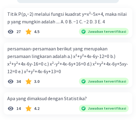
Titik P(p,−2) melalui fungsi kuadrat y=x²−5x+4, maka nilai
p yang mungkin adalah .... A. 0 B. −1 C. −2 D. 3 E. 4
27
4.5
Jawaban terverifikasi
persamaan-persamaan berikut yang merupakan
persamaan lingkaran adalah a.) x²+y²+4x-6y-12=0 b.)
x²+y²+4x-6y-16=0 c.) x²-y²+4x-6y+16=0 d.) x²+y²+4x-6y+5xy-
12=0 e.) x²+y²+4x-6y+13=0
34
3.0
Jawaban terverifikasi
Apa yang dimaksud dengan Statistika?
14
4.2
Jawaban terverifikasi