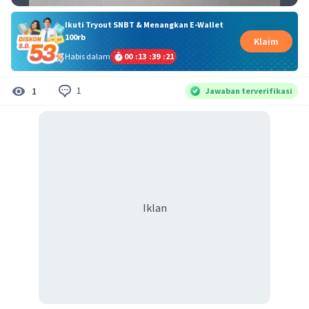
Ikuti Tryout SNBT & Menangkan E-Wallet
100rb
Klaim
Habis dalam
00
:
13
:
39
:
20
1
1
Jawaban terverifikasi
Iklan