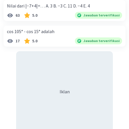
Nilai dari |−7+4|=… A. 3 B. −3 C. 11 D. −4 E. 4
63
5.0
Jawaban terverifikasi
cos 105° - cos 15° adalah
17
5.0
Jawaban terverifikasi
Iklan