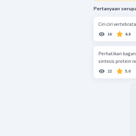
Pertanyaan serup
Ciri ciri vertebra
16
4.8
Perhatikan bagan sintesis protei
sintesis protein 
22
5.0