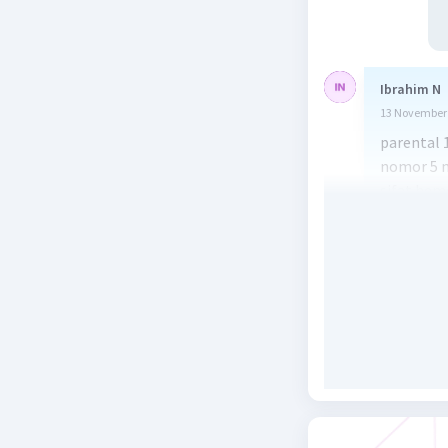
Ibrahim N
13 November 
parental 
nomor 5 
sifat hemo
Beri R