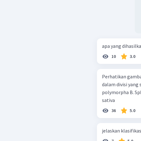
apa yang dihasilk
10
3.0
Perhatikan gamba
dalam divisi yang
polymorpha B. Sph
sativa
36
5.0
jelaskan klasifikas
7
5.0