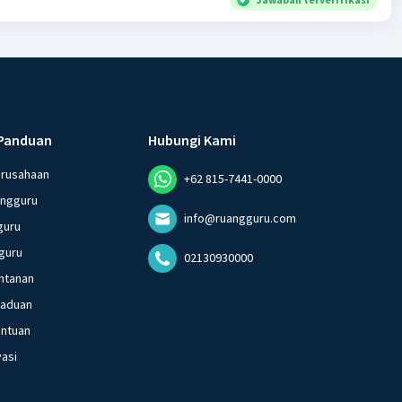
Panduan
Hubungi Kami
erusahaan
+62 815-7441-0000
angguru
info@ruangguru.com
guru
guru
02130930000
ntanan
gaduan
entuan
vasi