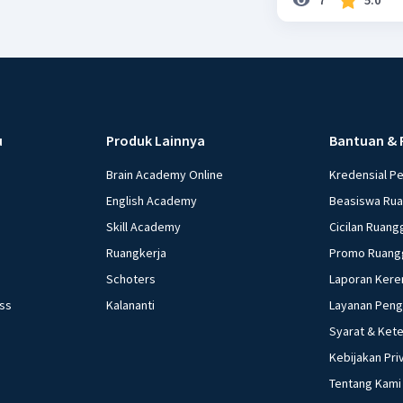
u
Produk Lainnya
Bantuan & 
Brain Academy Online
Kredensial P
English Academy
Beasiswa Ru
Skill Academy
Cicilan Ruang
Ruangkerja
Promo Ruang
Schoters
Laporan Kere
ess
Kalananti
Layanan Pen
Syarat & Ket
Kebijakan Pri
Tentang Kami