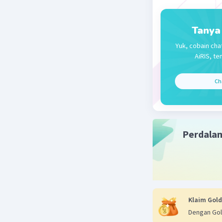
Tanya
Yuk, cobain cha
AiRIS, te
Ch
Perdala
Klaim Gold
Dengan Gol