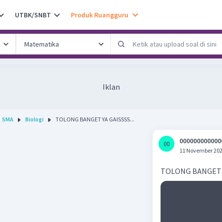
UTBK/SNBT
Produk Ruangguru
Iklan
SMA
Biologi
TOLONG BANGET YA GAISSSS...
000000000000
00
0
11 November 202
TOLONG BANGET 