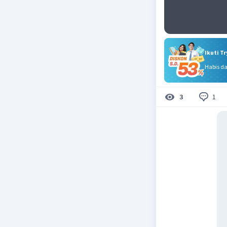
Ikuti T
Habis d
1
3