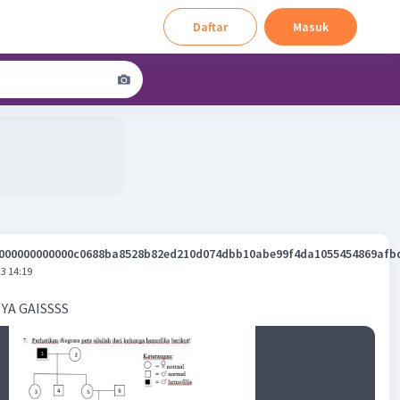
Daftar
Masuk
000000000000c0688ba8528b82ed210d074dbb10abe99f4da1055454869afb
3 14:19
YA GAISSSS