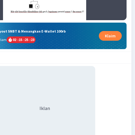
ryout SNBT & Menangkan E-Wallet 100rb
Klaim
alam
02
:
15
:
25
:
23
Iklan