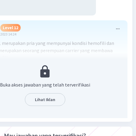
Level 12
2023 14:24
1 merupakan pria yang mempunyai kondisi hemofili dan
merupakan seorang perempuan carrier yang membawa
fili
·
3.0
(
1
)
Balas
ating
Buka akses jawaban yang telah terverifikasi
Lihat Iklan
Iklan
Mau jawaban yang terverifikasi?