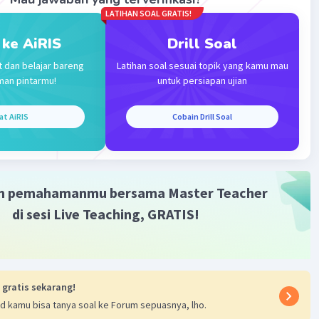
LATIHAN SOAL GRATIS!
 ke AiRIS
Drill Soal
t dan belajar bareng
Latihan soal sesuai topik yang kamu mau
man pintarmu!
untuk persiapan ujian
at AiRIS
Cobain Drill Soal
m pemahamanmu bersama Master Teacher
di sesi Live Teaching, GRATIS!
 gratis sekarang!
d kamu bisa tanya soal ke Forum sepuasnya, lho.