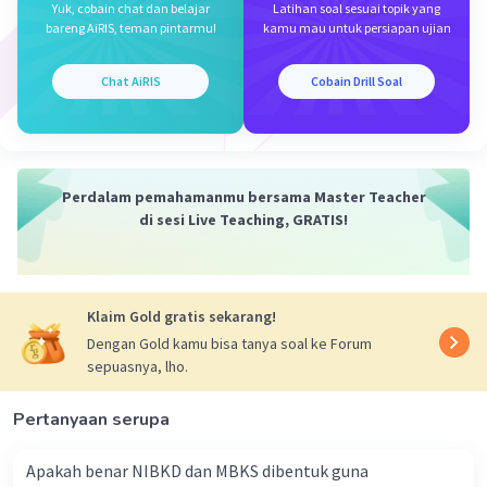
Menteri Nehru
Yuk, cobain chat dan belajar
Latihan soal sesuai topik yang
bareng AiRIS, teman pintarmu!
kamu mau untuk persiapan ujian
·
0.0
(
0
)
Balas
Beri Rating
Chat AiRIS
Cobain Drill Soal
Perdalam pemahamanmu bersama Master Teacher
di sesi Live Teaching, GRATIS!
Iklan
Klaim Gold gratis sekarang!
Dengan Gold kamu bisa tanya soal ke Forum
sepuasnya, lho.
Pertanyaan serupa
Apakah benar NIBKD dan MBKS dibentuk guna