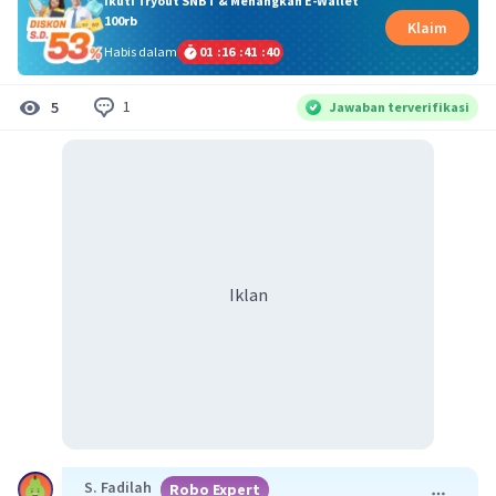
Ikuti Tryout SNBT & Menangkan E-Wallet
100rb
Klaim
Habis dalam
01
:
16
:
41
:
40
1
5
Jawaban terverifikasi
Iklan
S. Fadilah
Robo Expert