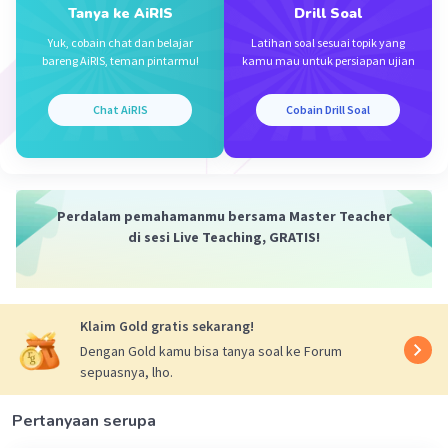
·
5.0
(
1
)
Balas
Beri Rating
Tanya ke AiRIS
Drill Soal
Yuk, cobain chat dan belajar
Latihan soal sesuai topik yang
bareng AiRIS, teman pintarmu!
kamu mau untuk persiapan ujian
Chat AiRIS
Cobain Drill Soal
Iklan
Perdalam pemahamanmu bersama Master Teacher
di sesi Live Teaching, GRATIS!
Klaim Gold gratis sekarang!
Dengan Gold kamu bisa tanya soal ke Forum
sepuasnya, lho.
Pertanyaan serupa