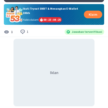
Ikuti Tryout SNBT & Menangkan E-Wallet
100rb
Klaim
Habis dalam
00
:
23
:
04
:
24
1
1
Jawaban terverifikasi
Iklan