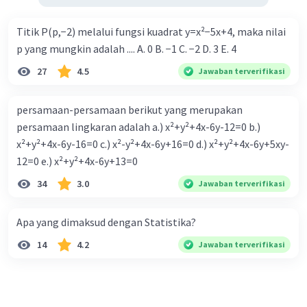
Titik P(p,−2) melalui fungsi kuadrat y=x²−5x+4, maka nilai
p yang mungkin adalah .... A. 0 B. −1 C. −2 D. 3 E. 4
27
4.5
Jawaban terverifikasi
persamaan-persamaan berikut yang merupakan
persamaan lingkaran adalah a.) x²+y²+4x-6y-12=0 b.)
x²+y²+4x-6y-16=0 c.) x²-y²+4x-6y+16=0 d.) x²+y²+4x-6y+5xy-
12=0 e.) x²+y²+4x-6y+13=0
34
3.0
Jawaban terverifikasi
Apa yang dimaksud dengan Statistika?
14
4.2
Jawaban terverifikasi