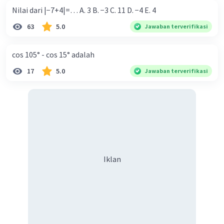
Nilai dari |−7+4|=… A. 3 B. −3 C. 11 D. −4 E. 4
63
5.0
Jawaban terverifikasi
cos 105° - cos 15° adalah
17
5.0
Jawaban terverifikasi
Iklan