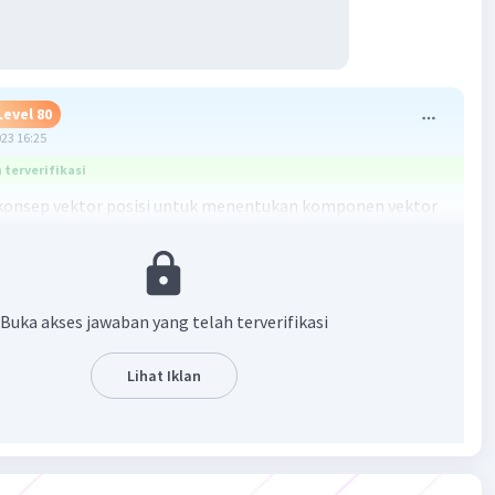
Level 80
023 16:25
terverifikasi
konsep vektor posisi untuk menentukan komponen vektor
or v.
A
Buka akses jawaban yang telah terverifikasi
− (4, 4, 1)
− 4, 0 − 1)
Lihat Iklan
 − 1)
A