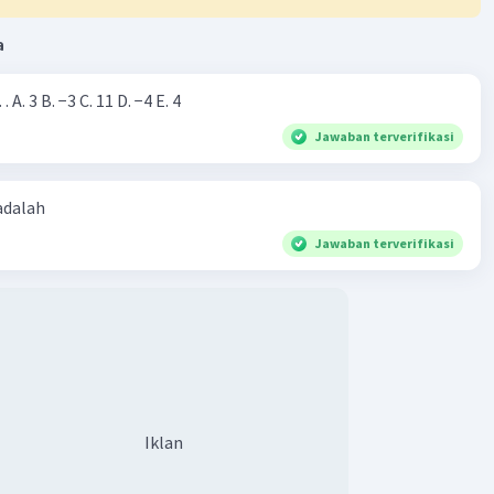
a
Iklan
Nilai dari |−7+4|=… A. 3 B. −3 C. 11 D. −4 E. 4
Jawaban terverifikasi
 adalah
Jawaban terverifikasi
Iklan