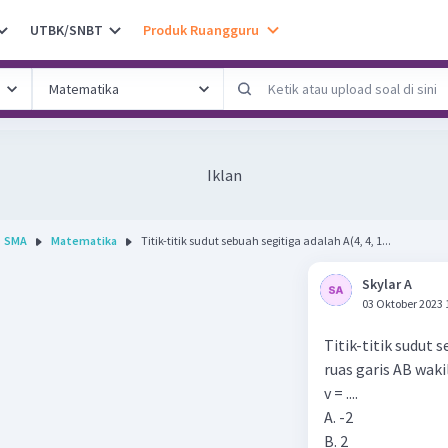
UTBK/SNBT
Produk Ruangguru
Iklan
SMA
Matematika
Titik-titik sudut sebuah segitiga adalah A(4, 4, 1...
Skylar A
03 Oktober 2023 
Titik-titik sudut se
ruas garis AB wakil
v = ....
A. -2
B. 2