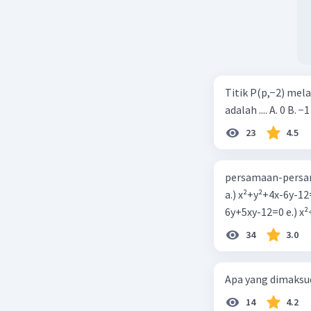
Titik P(p,−2) mel
adalah .... A. 0 B. −1
23
4.5
persamaan-persam
a.) x²+y²+4x-6y-12
6y+5xy-1
34
3.0
Apa yang dimaksud
14
4.2