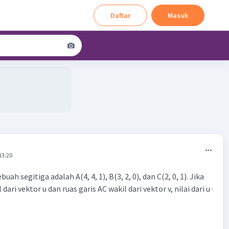
Daftar
Masuk
13:20
buah segitiga adalah A(4, 4, 1), B(3, 2, 0), dan C(2, 0, 1). Jika
 dari vektor u dan ruas garis AC wakil dari vektor v, nilai dari u ·