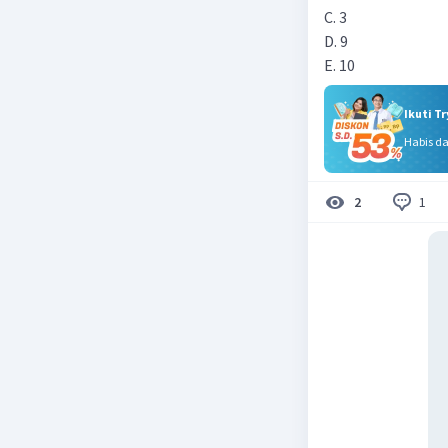
C. 3
D. 9
E. 10
Ikuti T
Habis d
1
2