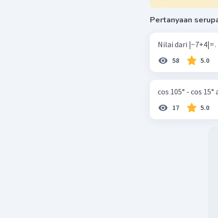
Pertanyaan serup
58
5.0
cos 105° - cos 15°
17
5.0