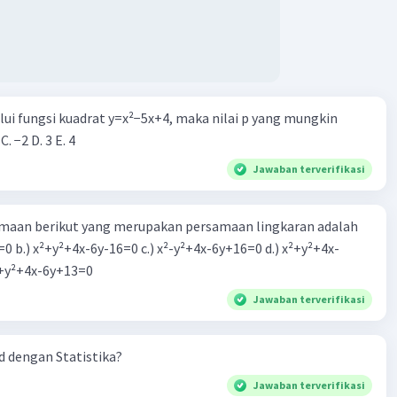
alui fungsi kuadrat y=x²−5x+4, maka nilai p yang mungkin
 C. −2 D. 3 E. 4
Jawaban terverifikasi
aan berikut yang merupakan persamaan lingkaran adalah
=0 b.) x²+y²+4x-6y-16=0 c.) x²-y²+4x-6y+16=0 d.) x²+y²+4x-
2=0 e.) x²+y²+4x-6y+13=0
Jawaban terverifikasi
 dengan Statistika?
Jawaban terverifikasi