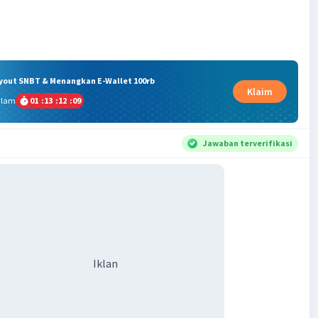
ryout SNBT & Menangkan E-Wallet 100rb
Klaim
alam
01
:
13
:
12
:
09
Jawaban terverifikasi
Iklan