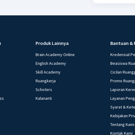
u
Produk Lainnya
Bantuan & 
Brain Academy Online
Kredensial P
English Academy
Beasiswa Ru
Skill Academy
Cicilan Ruang
Ruangkerja
Promo Ruang
Schoters
Laporan Kere
ess
Kalananti
Layanan Pen
Syarat & Ket
Kebijakan Pri
Tentang Kami
Kontak Kami