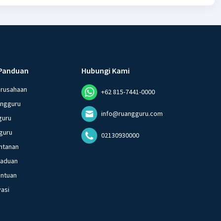
Panduan
Hubungi Kami
erusahaan
+62 815-7441-0000
angguru
info@ruangguru.com
guru
guru
02130930000
ntanan
gaduan
entuan
vasi