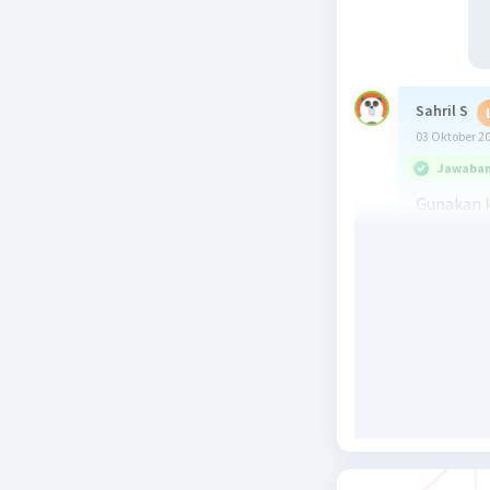
Sahril S
03 Oktober 2
Jawaban 
Gunakan 
u dan vekt
u = AB
= OB − O
= (3, 2, 0) 
= (3 − 4, 2 
= (− 1, − 2,
v = AC
= OC − O