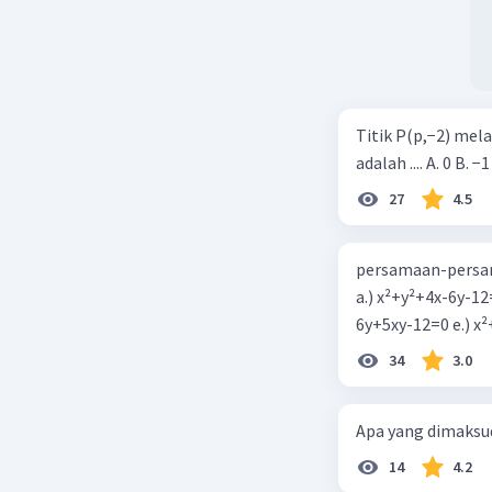
Titik P(p,−2) mel
adalah .... A. 0 B. −1
27
4.5
persamaan-persam
a.) x²+y²+4x-6y-12
6y+5xy-1
34
3.0
Apa yang dimaksud
14
4.2