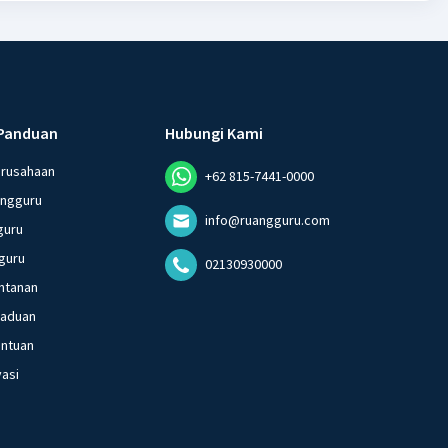
Panduan
Hubungi Kami
erusahaan
+62 815-7441-0000
angguru
info@ruangguru.com
guru
guru
02130930000
ntanan
gaduan
entuan
vasi