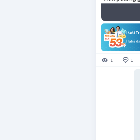
Ikuti T
Habis d
1
1