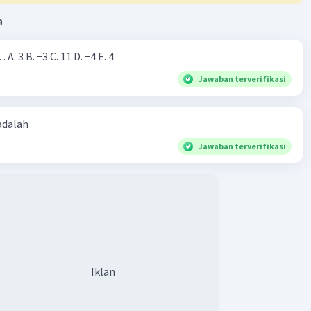
a
Nilai dari |−7+4|=… A. 3 B. −3 C. 11 D. −4 E. 4
Jawaban terverifikasi
 adalah
Jawaban terverifikasi
Iklan