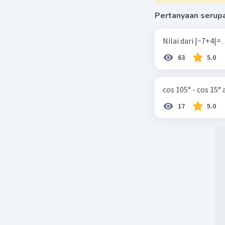
Pertanyaan serup
63
5.0
cos 105° - cos 15°
17
5.0