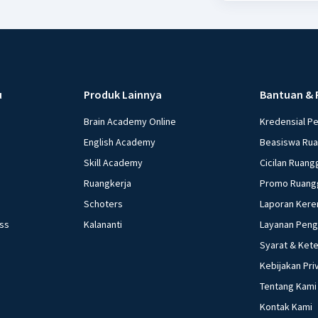
u
Produk Lainnya
Bantuan & 
Brain Academy Online
Kredensial P
English Academy
Beasiswa Ru
Skill Academy
Cicilan Ruang
Ruangkerja
Promo Ruang
Schoters
Laporan Kere
ess
Kalananti
Layanan Pen
Syarat & Ket
Kebijakan Pri
Tentang Kami
Kontak Kami