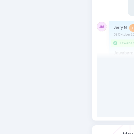
Jerry M
L
09 Oktober 2
Jawaban 
Jawaban: (
Titik pot
Berarti y 
y = 2^(x-3)
0 = 2^(x-3
32 = 2^(x-
2^5 = 2^(x
2 di kiri 
Kita foku