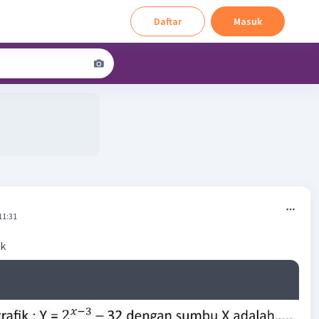
Daftar
Masuk
11:31
ik