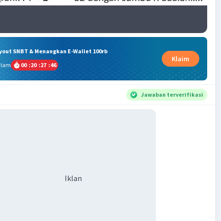
ryout SNBT & Menangkan E-Wallet 100rb
Klaim
alam
00
:
20
:
27
:
46
Jawaban terverifikasi
Iklan