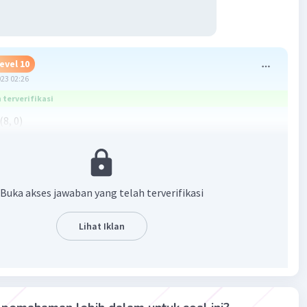
evel 10
023 02:26
terverifikasi
8, 0)
ong dengan sumbu x atau (x, 0)
=0
Buka akses jawaban yang telah terverifikasi
 - 32
) - 32
Lihat Iklan
3)
-3)
dan 2 di kanan dapat dicoret
s ke pangkatnya yaitu