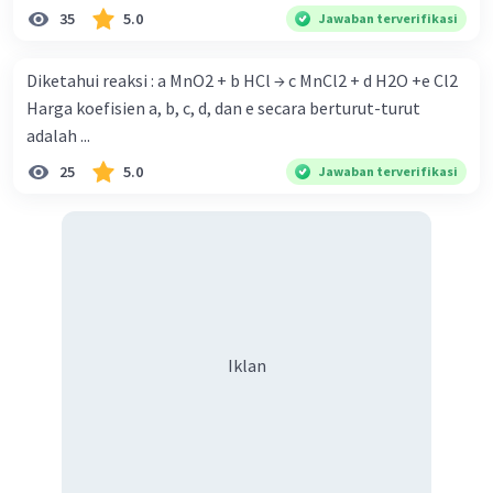
35
5.0
Jawaban terverifikasi
Diketahui reaksi : a MnO2 + b HCl → c MnCl2 + d H2O +e Cl2
Harga koefisien a, b, c, d, dan e secara berturut-turut
adalah ...
25
5.0
Jawaban terverifikasi
Iklan