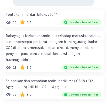
Tentukan nilai dari biloks c2o4²-
10
5.0
Jawaban terverifikasi
Bahaya gas karbon monoksida terhadap manusia adalah ....
a. mempercepat perkaratan logam b. mengurangi kadar
CO2 di udara c. merusak lapisan ozon d. menyebabkan
penyakit paru-paru e. mudah bereaksi dengan
haemoglobin
28
1.0
Jawaban terverifikasi
Selesaikan dan setarakan reaksi berikut: a). C3H8 + O2-----
&gt; .....+..... b).C4H10 + O2----&gt;.......+......
19
5.0
Jawaban terverifikasi