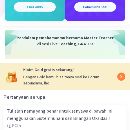
Chat AiRIS
Cobain Drill Soal
·
0.0
(
0
)
Balas
Beri Rating
Perdalam pemahamanmu bersama Master Teacher
di sesi Live Teaching, GRATIS!
Iklan
Klaim Gold gratis sekarang!
Dengan Gold kamu bisa tanya soal ke Forum
sepuasnya, lho.
Pertanyaan serupa
Tulislah nama yang benar untuk senyawa di bawah ini
menggunakan Sistem Yunani dan Bilangan Oksidasi!
(j)PCI5