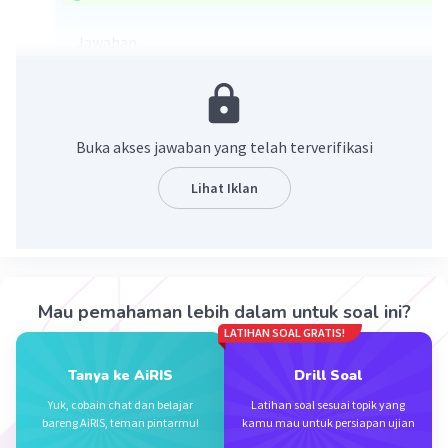
Jawaban
Derajat ionisasi MgCl2 adalah
95%
Pembahasan
Buka akses jawaban yang telah terverifikasi
Gunakan rumus kenaikan titik didih
ΔTb = m.Kb.i
Lihat Iklan
Mr MgCl2 = 95
i = 1 + (n-1)𝞪
MgCl2 menghasilkan 3 buah ion sehingga n = 3
𝞪 = derajat ionisasi
Mau pemahaman lebih dalam untuk soal ini?
LATIHAN SOAL GRATIS!
0,1508 = (3,8/95 × 1000/400) × 0,52 × (1+(3-1)𝞪)
Tanya ke AiRIS
Drill Soal
<=> 1 + 2𝞪 = 2,9
<=> 𝞪 = 0,95
Yuk, cobain chat dan belajar
Latihan soal sesuai topik yang
bareng AiRIS, teman pintarmu!
kamu mau untuk persiapan ujian