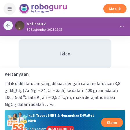
Masuk
Nafisatu Z
30 September 2023 12:33
Iklan
Pertanyaan
Titik didih larutan yang dibuat dengan cara melarutkan 3,8
gr MgCl
( Ar Mg = 24; Cl = 35,5) ke dalam 400 gr air adalah
2
0
0
100,1508
C bila K
air = 0,52
C/m, maka derajat ionisasi
b
MgCl
dalam adalah …%.
2
Ikuti Tryout SNBT & Menangkan E-Wallet
100rb
Klaim
Habis dalam
00
:
13
:
08
:
18