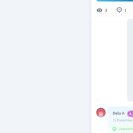
1
1
Dela A
11 Desember 
Jawaban 