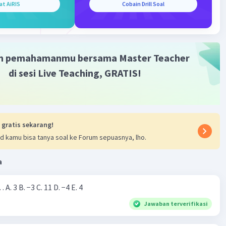
at AiRIS
Cobain Drill Soal
Iklan
m pemahamanmu bersama Master Teacher
di sesi Live Teaching, GRATIS!
 gratis sekarang!
d kamu bisa tanya soal ke Forum sepuasnya, lho.
a
Nilai dari |−7+4|=… A. 3 B. −3 C. 11 D. −4 E. 4
Jawaban terverifikasi