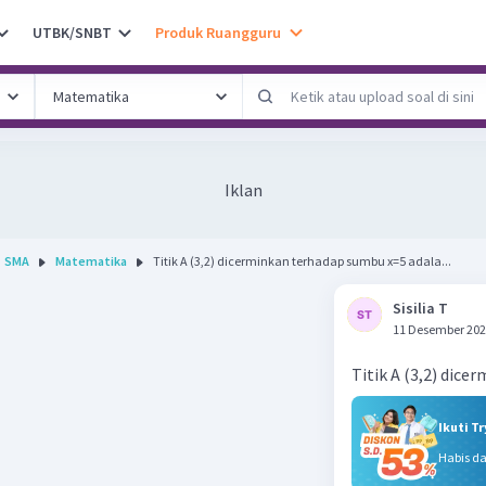
UTBK/SNBT
Produk Ruangguru
Iklan
SMA
Matematika
Titik A (3,2) dicerminkan terhadap sumbu x=5 adala...
Sisilia T
11 Desember 202
Titik A (3,2) dic
Ikuti T
Habis d