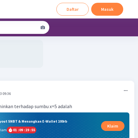
Daftar
Masuk
3 09:36
erminkan terhadap sumbu x=5 adalah
ryout SNBT & Menangkan E-Wallet 100rb
Klaim
alam
01
:
09
:
19
:
54