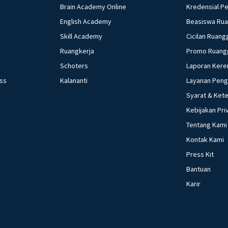
Brain Academy Online
Kredensial P
English Academy
Beasiswa Ru
Skill Academy
Cicilan Ruang
Ruangkerja
Promo Ruang
Schoters
Laporan Kere
ess
Kalananti
Layanan Pen
Syarat & Ket
Kebijakan Pri
Tentang Kami
Kontak Kami
Press Kit
Bantuan
Karir