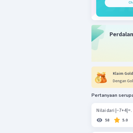
Ch
Perdala
Klaim Gold
Dengan Gol
Pertanyaan serup
58
5.0