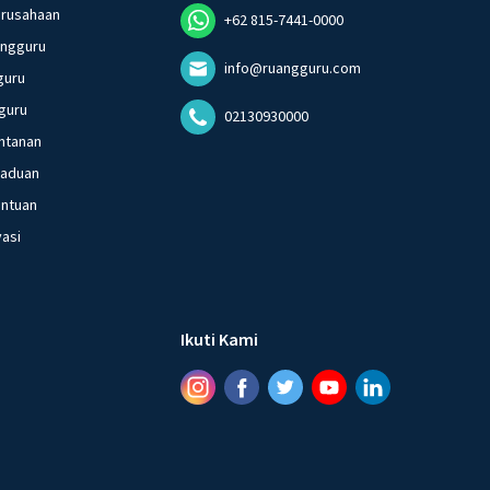
erusahaan
+62 815-7441-0000
angguru
info@ruangguru.com
guru
guru
02130930000
ntanan
gaduan
entuan
vasi
Ikuti Kami