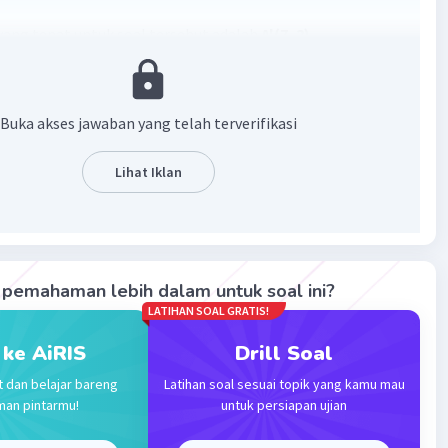
ang tepat untuk soal tersebut adalah
A'(7, 2)
 kembali bahwa refleksi terhadap sumbu x = h, dari (x, y)
ya menjadi (2h – x, y). Sehingga
Buka akses jawaban yang telah terverifikasi
'(2(5) – 3, 2)
Lihat Iklan
l refleksinya adalah
A'(7, 2)
·
5.0
(
1
)
Balas
ating
lia T
Level 1
pemahaman lebih dalam untuk soal ini?
sember 2023 02:47
LATIHAN SOAL GRATIS!
 kak makasihh
 ke AiRIS
Drill Soal
t dan belajar bareng
Latihan soal sesuai topik yang kamu mau
man pintarmu!
untuk persiapan ujian