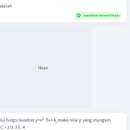
 adalah
Jawaban terverifikasi
Iklan
alui fungsi kuadrat y=x²−5x+4, maka nilai p yang mungkin
 C. −2 D. 3 E. 4