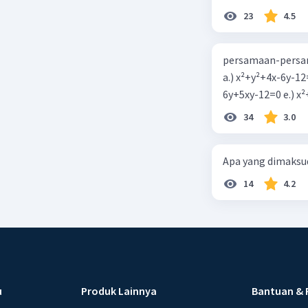
23
4.5
persamaan-persam
a.) x²+y²+4x-6y-12
6y+5xy-1
34
3.0
Apa yang dimaksud
14
4.2
u
Produk Lainnya
Bantuan & 