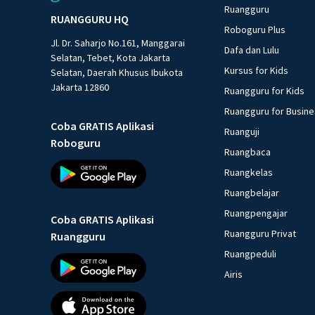
Ruangguru
RUANGGURU HQ
Roboguru Plus
Jl. Dr. Saharjo No.161, Manggarai
Dafa dan Lulu
Selatan, Tebet, Kota Jakarta
Kursus for Kids
Selatan, Daerah Khusus Ibukota
Jakarta 12860
Ruangguru for Kids
Ruangguru for Busin
Coba GRATIS Aplikasi
Ruanguji
Roboguru
Ruangbaca
Ruangkelas
Ruangbelajar
Ruangpengajar
Coba GRATIS Aplikasi
Ruangguru Privat
Ruangguru
Ruangpeduli
Airis