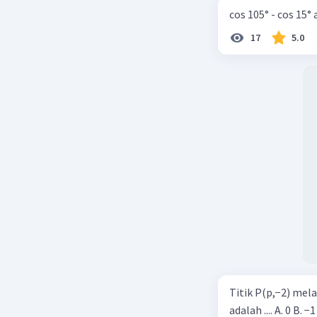
cos 105° - cos 15°
17
5.0
Titik P(p,−2) mel
adalah .... A. 0 B. −1