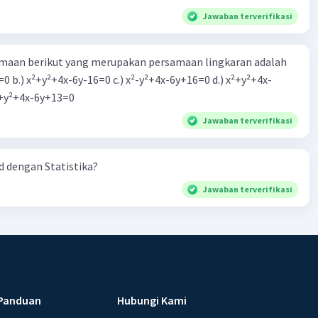
Jawaban terverifikasi
aan berikut yang merupakan persamaan lingkaran adalah
=0 b.) x²+y²+4x-6y-16=0 c.) x²-y²+4x-6y+16=0 d.) x²+y²+4x-
2=0 e.) x²+y²+4x-6y+13=0
Jawaban terverifikasi
 dengan Statistika?
Jawaban terverifikasi
Panduan
Hubungi Kami