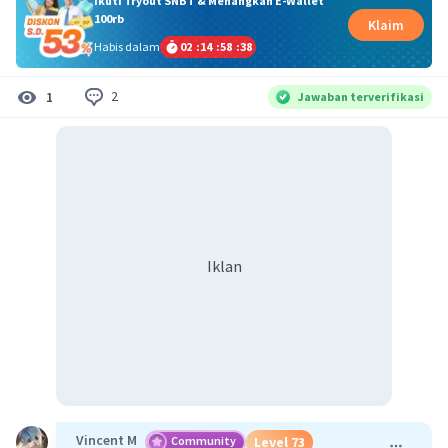
Ikuti Tryout SNBT & Menangkan E-Wallet
100rb
Klaim
Habis dalam
02
:
14
:
58
:
37
2
1
Jawaban terverifikasi
Iklan
Vincent M
Community
Level 73