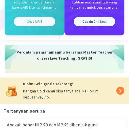
Yuk, cobain chat dan belajar
Latihan soal sesuai topik yang
bareng AiRIS, teman pintarmu!
kamu mau untuk persiapan ujian
·
0.0
(
0
)
Balas
Beri Rating
Chat AiRIS
Cobain Drill Soal
Fakhreddine A
Level 1
13 Oktober 2023 03:01
Jawabannya E.
Perdalam pemahamanmu bersama Master Teacher
·
0.0
(
0
)
Balas
Beri Rating
Iklan
di sesi Live Teaching, GRATIS!
Klaim Gold gratis sekarang!
Dengan Gold kamu bisa tanya soal ke Forum
sepuasnya, lho.
Pertanyaan serupa
Apakah benar NIBKD dan MBKS dibentuk guna