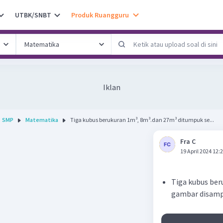
UTBK/SNBT
Produk Ruangguru
Iklan
SMP
Matematika
Tiga kubus berukuran 1m³, 8m³.dan 27m³ ditumpuk se...
Fra C
19 April 2024 12:
Tiga kubus ber
gambar disamp