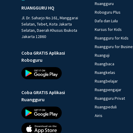
Ruangguru
RUANGGURU HQ
Roboguru Plus
Jl. Dr. Saharjo No.161, Manggarai
Dafa dan Lulu
Selatan, Tebet, Kota Jakarta
Kursus for Kids
Selatan, Daerah Khusus Ibukota
Jakarta 12860
Ruangguru for Kids
Ruangguru for Busin
Coba GRATIS Aplikasi
Ruanguji
Roboguru
Ruangbaca
Ruangkelas
Ruangbelajar
Ruangpengajar
Coba GRATIS Aplikasi
Ruangguru Privat
Ruangguru
Ruangpeduli
Airis