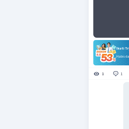
Ikuti T
Habis d
1
1