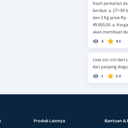
Hasil perkalian da
berikut: a. 27=3R b
dan 3 Kg jeruk Rp.
49.000,00. a. Harga
akan membuat dua
cm dari sebuah ke
4
4.5
membuat dua buah
tabung tersebut?
Luas sisi-sisi da
dari panjang diag
1
5.0
u
Produk Lainnya
Bantuan & 