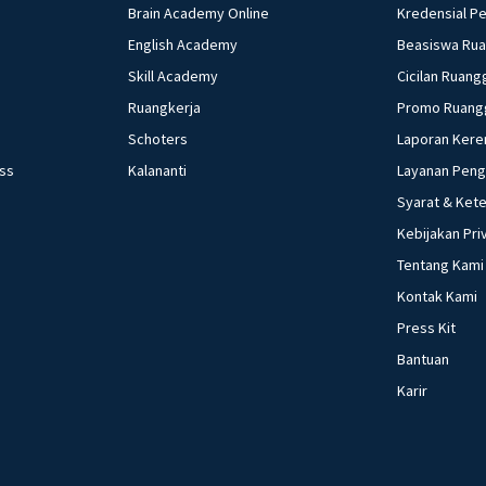
Brain Academy Online
Kredensial P
English Academy
Beasiswa Ru
Skill Academy
Cicilan Ruang
Ruangkerja
Promo Ruang
Schoters
Laporan Kere
ess
Kalananti
Layanan Pen
Syarat & Ket
Kebijakan Pri
Tentang Kami
Kontak Kami
Press Kit
Bantuan
Karir