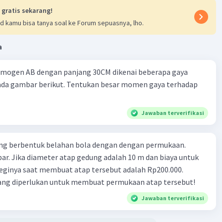
kan semuanya
 gratis sekarang!
ukaan total = Luas permukaan A + Luas permukaan B +
d kamu bisa tanya soal ke Forum sepuasnya, lho.
s permukaan C
 + 19 + 41
a
2
=
65 m
mogen AB dengan panjang 30CM dikenai beberapa gaya
2
s permukaan total nya adalah
65 m
ada gambar berikut. Tentukan besar momen gaya terhadap
 ada di pilihan jawaban ya 🤔?
nya gitu deh, kalau gitu ambil yang mendekati deh,
D. 64
Jawaban terverifikasi
ih, jika ada yang salah bisa dikoreksi 🙏🏻.
ng berbentuk belahan bola dengan dengan permukaan.
ar. Jika diameter atap gedung adalah 10 m dan biaya untuk
·
0.0
(
0
)
Balas
ating
eginya saat membuat atap tersebut adalah Rp200.000.
yang diperlukan untuk membuat permukaan atap tersebut!
Jawaban terverifikasi