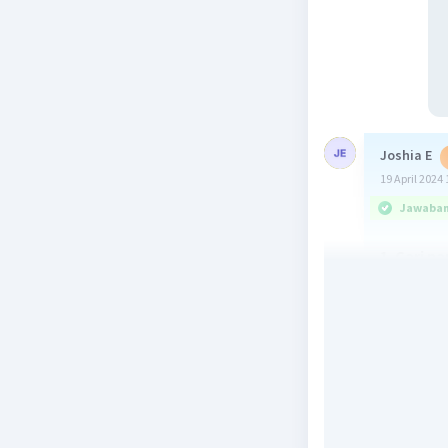
Joshia E
19 April 2024 
Jawaban 
1. Cari 
- Kubus A 
Panjang 
- Kubus B 
Panjang 
- Kubus C
Panjang 