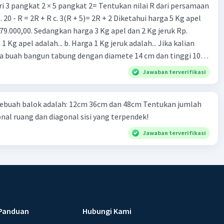
ri 3 pangkat 2 × 5 pangkat 2= Tentukan nilai R dari persamaan
. 20 - R = 2R + R c. 3(R + 5)= 2R + 2 Diketahui harga 5 Kg apel
 79.000,00. Sedangkan harga 3 Kg apel dan 2 Kg jeruk Rp.
 1 Kg apel adalah... b. Harga 1 Kg jeruk adalah... Jika kalian
 buah bangun tabung dengan diamete 14 cm dan tinggi 10
rtas. a. Berapakah luas kertas yang kalian butuhkan untuk
Jawaban terverifikasi
 bangun tabung tersebut? b. Berapakah volume setiap
ri sebuah balok adalah: 12cm 36cm dan 48cm Tentukan jumlah
onal ruang dan diagonal sisi yang terpendek!
Jawaban terverifikasi
Panduan
Hubungi Kami