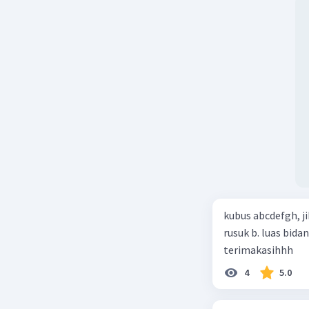
kubus abcdefgh, j
rusuk b. luas bida
terimakasihhh
4
5.0