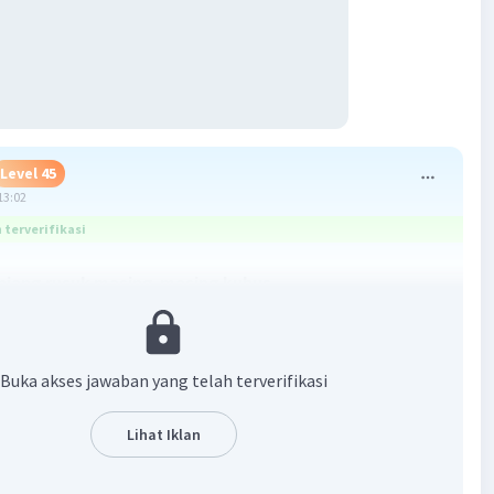
Level 45
13:02
terverifikasi
panjang rusuk masing-masing kubus
3
3
3
(Yang paling atas) : 1 cm
= x
= 1
rusuk kubus A = 1 m
3
3
3
(Di tengah) : 8 cm
= x
= 2
Buka akses jawaban yang telah terverifikasi
rusuk kubus B = 2 m
3
3
3
 (Paling bawah) : 27 cm
= x
= 3
Lihat Iklan
rusuk kubus C = 3 m