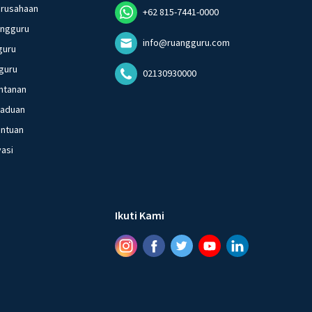
erusahaan
+62 815-7441-0000
angguru
info@ruangguru.com
guru
guru
02130930000
ntanan
gaduan
entuan
vasi
Ikuti Kami