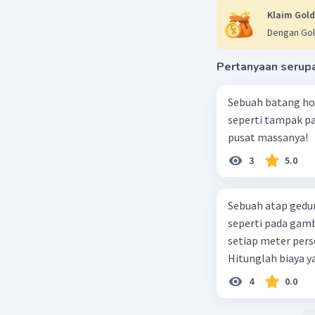
3. Total
Klaim Gold
Luas perm
Dengan Gol
Lua
= 5
Pertanyaan serup
Sebuah batang ho
Jadi, lua
seperti tampak p
pusat massanya!
Lah kok ga
Wes pokok
3
5.0
2
m
Terima kas
Sebuah atap gedu
seperti pada gamb
Beri R
setiap meter pers
Hitunglah biaya 
4
0.0