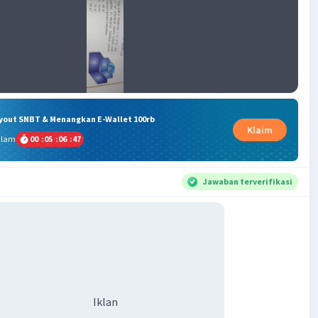
ryout SNBT & Menangkan E-Wallet 100rb
Klaim
alam
00
:
05
:
06
:
47
Jawaban terverifikasi
Iklan