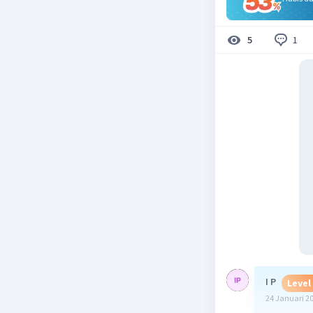
1
5
I P
Level
24 Januari 2