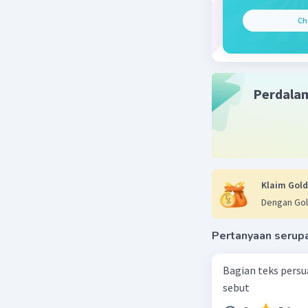
bagian la
Ch
Jadi, kut
topik dan
pendahulu
Perdala
Maaf kalo 
Beri R
Klaim Gold
Dengan Gol
Pertanyaan serup
Bagian teks persu
sebut