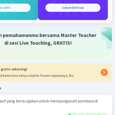
in yang relevan tergantung pada jenis proposal yang dibuat.
at AiRIS
Cobain Drill Soal
ipan proposal berperan penting dalam memperkenalkan
 menarik minat pembaca, dan biasanya terletak di bagian
an atau awal proposal.
m pemahamanmu bersama Master Teacher
salah:)
di sesi Live Teaching, GRATIS!
·
5.0
(
2
)
Balas
ating
 gratis sekarang!
d kamu bisa tanya soal ke Forum sepuasnya, lho.
a
Iklan
asif yang berisi ajakan untuk mempengaruhi pembaca di