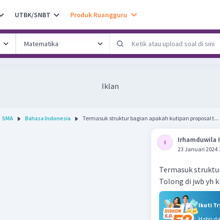
UTBK/SNBT
Produk Ruangguru
Iklan
SMA
Bahasa Indonesia
Termasuk struktur bagian apakah kutipan proposal t...
Irhamduwila I
23 Januari 2024 
Termasuk struktur
Tolong di jwb yh k
Ikuti T
Habis d