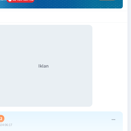
Iklan
 2
024 06:17