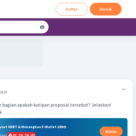
Daftar
Masuk
19:57
 bagian apakah kutipan proposal tersebut? Jelaskan!
k
ryout SNBT & Menangkan E-Wallet 100rb
Klaim
alam
01
:
16
:
16
:
02