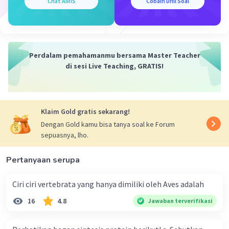
pesek).
Chat AiRIS
Cobain Drill Soal
·
5.0
(
1
)
Balas
Beri Rating
Perdalam pemahamanmu bersama Master Teacher
di sesi Live Teaching, GRATIS!
Klaim Gold gratis sekarang!
Iklan
Dengan Gold kamu bisa tanya soal ke Forum
sepuasnya, lho.
Pertanyaan serupa
Ciri ciri vertebrata yang hanya dimiliki oleh Aves adalah
16
4.8
Jawaban terverifikasi