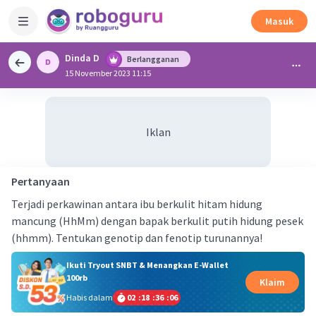
Masuk
Dinda D
Berlangganan
15 November 2023 11:15
Iklan
Pertanyaan
Terjadi perkawinan antara ibu berkulit hitam hidung
mancung (HhMm) dengan bapak berkulit putih hidung pesek
(hhmm). Tentukan genotip dan fenotip turunannya!
Ikuti Tryout SNBT & Menangkan E-Wallet
100rb
Klaim
Habis dalam
02
:
18
:
36
:
06