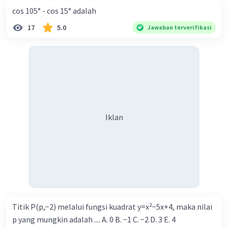
cos 105° - cos 15° adalah
17
5.0
Jawaban terverifikasi
Iklan
Titik P(p,−2) melalui fungsi kuadrat y=x²−5x+4, maka nilai
p yang mungkin adalah .... A. 0 B. −1 C. −2 D. 3 E. 4