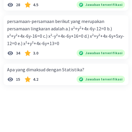
28
4.5
Jawaban terverifikasi
persamaan-persamaan berikut yang merupakan
persamaan lingkaran adalah a.) x²+y²+4x-6y-12=0 b.)
x²+y²+4x-6y-16=0 c.) x²-y²+4x-6y+16=0 d.) x²+y²+4x-6y+5xy-
12=0 e.) x²+y²+4x-6y+13=0
34
3.0
Jawaban terverifikasi
Apa yang dimaksud dengan Statistika?
15
4.2
Jawaban terverifikasi