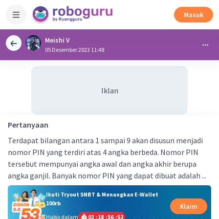
Masuk
Meishi V
05 Desember 2023 11:48
Iklan
Pertanyaan
Terdapat bilangan antara 1 sampai 9 akan disusun menjadi
nomor PIN yang terdiri atas 4 angka berbeda. Nomor PIN
tersebut mempunyai angka awal dan angka akhir berupa
angka ganjil. Banyak nomor PIN yang dapat dibuat adalah ...
Ikuti Tryout SNBT & Menangkan E-Wallet
100rb
Klaim
Habis dalam
02
:
18
:
56
:
52