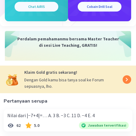
Chat AiRIS
Cobain Drill Soal
Perdalam pemahamanmu bersama Master Teacher
di sesi Live Teaching, GRATIS!
Klaim Gold gratis sekarang!
Dengan Gold kamu bisa tanya soal ke Forum
sepuasnya, lho.
Pertanyaan serupa
Nilai dari |−7+4|=… A. 3 B. −3 C. 11 D. −4 E. 4
62
5.0
Jawaban terverifikasi