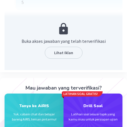
5
·
0.0
(
0
)
Balas
Beri Rating
Buka akses jawaban yang telah terverifikasi
Lihat Iklan
Iklan
Mau jawaban yang terverifikasi?
LATIHAN SOAL GRATIS!
Tanya ke AiRIS
Drill Soal
Yuk, cobain chat dan belajar
Latihan soal sesuai topik yang
bareng AiRIS, teman pintarmu!
kamu mau untuk persiapan ujian