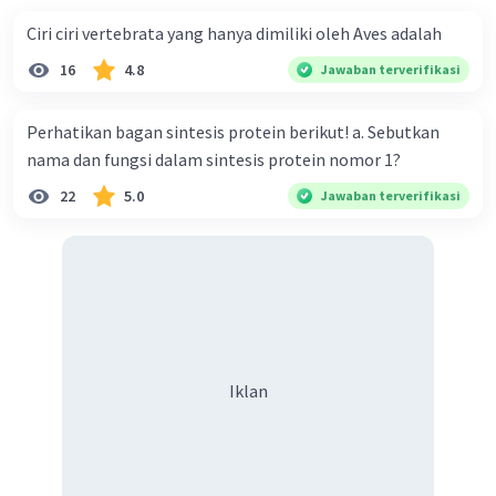
yang dimanfaatkan kayunya, antara lain
jati
(
Tectona grandis
). Jadi,
Tectona grandis
Ciri ciri vertebrata yang hanya dimiliki oleh Aves adalah
keanekaragaman hayati sebagai sumber papan.
16
4.8
Jawaban terverifikasi
·
1.0
(
1
)
Balas
Beri Rating
Perhatikan bagan sintesis protein berikut! a. Sebutkan
nama dan fungsi dalam sintesis protein nomor 1?
22
5.0
Jawaban terverifikasi
Iklan