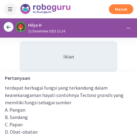
Masuk
Hilya H
21 Desember 2023 12:24
Iklan
Pertanyaan
terdapat berbagai fungsi yang terkandung dalam
keanekaragaman hayati contohnya Te
ctona grandis
yang
memiliki fungsi sebagai sumber
A. Pangan
B. Sandang
C. Papan
D. Obat-obatan