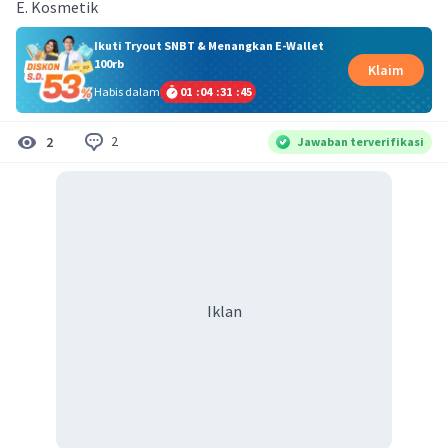
E. Kosmetik
Ikuti Tryout SNBT & Menangkan E-Wallet
100rb
Klaim
Habis dalam
01
:
04
:
31
:
45
2
2
Jawaban terverifikasi
Iklan