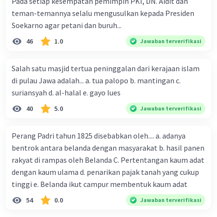
Pada setiap kesempatan pemimpin PKI, DN. Aidit dan
teman-temannya selalu mengusulkan kepada Presiden
Soekarno agar petani dan buruh...
46
1.0
Jawaban terverifikasi
Salah satu masjid tertua peninggalan dari kerajaan islam
di pulau Jawa adalah... a. tua palopo b. mantingan c.
suriansyah d. al-halal e. gayo lues
40
5.0
Jawaban terverifikasi
Perang Padri tahun 1825 disebabkan oleh.... a. adanya
bentrok antara belanda dengan masyarakat b. hasil panen
rakyat di rampas oleh Belanda C. Pertentangan kaum adat
dengan kaum ulama d. penarikan pajak tanah yang cukup
tinggi e. Belanda ikut campur membentuk kaum adat
54
0.0
Jawaban terverifikasi