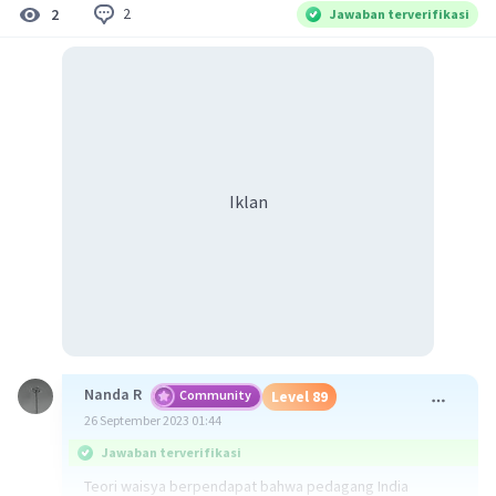
2
2
Jawaban terverifikasi
Iklan
Nanda R
Community
Level 89
26 September 2023 01:44
Jawaban terverifikasi
Teori waisya berpendapat bahwa pedagang India