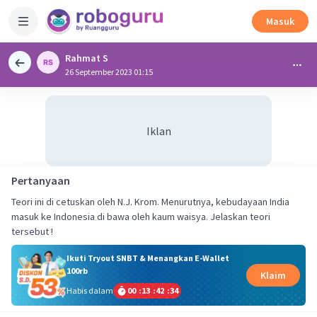
Masuk
Rahmat S
26 September 2023 01:15
Iklan
Pertanyaan
Teori ini di cetuskan oleh N.J. Krom. Menurutnya, kebudayaan India
masuk ke Indonesia di bawa oleh kaum waisya. Jelaskan teori
tersebut !
Ikuti Tryout SNBT & Menangkan E-Wallet
100rb
Klaim
Habis dalam
00
:
13
:
42
:
34