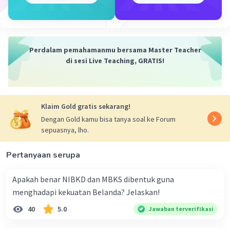
yang telah berhasil mendatangkan pengaruh Hindu-
Buddha di Indonesia adalah kasta Waisya yaitu
pedagang.
·
0.0
(
0
)
Balas
Beri Rating
Perdalam pemahamanmu bersama Master Teacher
di sesi Live Teaching, GRATIS!
Klaim Gold gratis sekarang!
Dengan Gold kamu bisa tanya soal ke Forum
sepuasnya, lho.
Pertanyaan serupa
Apakah benar NIBKD dan MBKS dibentuk guna
menghadapi kekuatan Belanda? Jelaskan!
40
5.0
Jawaban terverifikasi