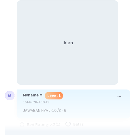
Iklan
Myname M
Level 1
16 Mei 2024 10:49
JAWABAN NYA : -10√3 - 6
·
5.0
(
1
)
Balas
Beri Rating