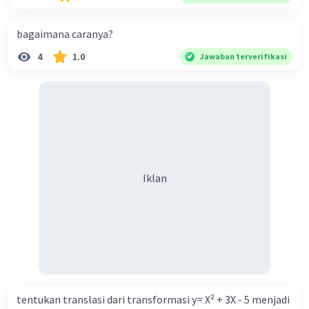
buah. Banyak karung beras kemasan 50 kg adalah 150
buah. Total berat beras dalam kemasan 25 kg adalah 2
bagaimana caranya?
ton. Perbandingan berat beras kemasan 25 kg dan 50 kg
4
1.0
Jawaban terverifikasi
dalam truk adalah 1: 3. 9. Berdasarkan teks tersebut, jika
biaya setiap beras karung kecil adalah Rp7.500 dan karung
besar Rp14.000, berapakah biaya angkut semua beras yang
harus dibayar oleh Bu Vina? A. Rp2.540.000 C. Rp2.312.000 B.
Rp2.475.000 D. Rp2.280.000
Iklan
tentukan translasi dari transformasi y= X² + 3X - 5 menjadi