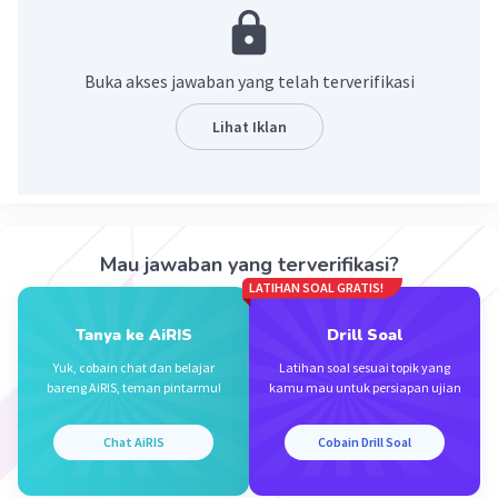
Buka akses jawaban yang telah terverifikasi
Lihat Iklan
Iklan
Mau jawaban yang terverifikasi?
LATIHAN SOAL GRATIS!
Tanya ke AiRIS
Drill Soal
Yuk, cobain chat dan belajar
Latihan soal sesuai topik yang
bareng AiRIS, teman pintarmu!
kamu mau untuk persiapan ujian
Chat AiRIS
Cobain Drill Soal