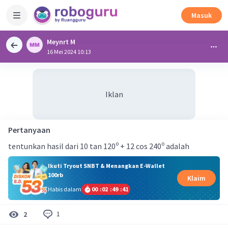
Masuk
Meynrt M
16 Mei 2024 10:13
Iklan
Pertanyaan
tentunkan hasil dari 10 tan 120⁰ + 12 cos 240⁰ adalah
Ikuti Tryout SNBT & Menangkan E-Wallet
100rb
Klaim
Habis dalam
00
:
02
:
49
:
40
1
2