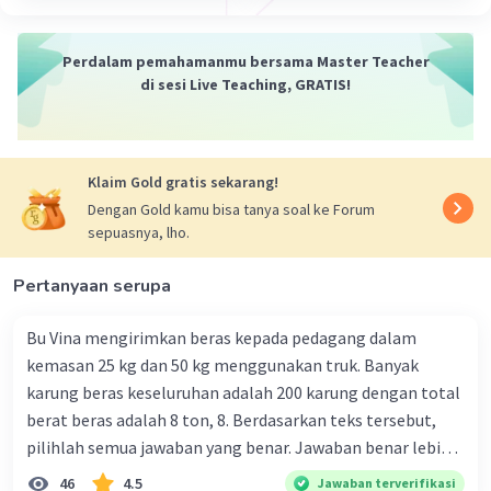
Perdalam pemahamanmu bersama Master Teacher
di sesi Live Teaching, GRATIS!
Klaim Gold gratis sekarang!
Dengan Gold kamu bisa tanya soal ke Forum
sepuasnya, lho.
Pertanyaan serupa
Bu Vina mengirimkan beras kepada pedagang dalam
kemasan 25 kg dan 50 kg menggunakan truk. Banyak
karung beras keseluruhan adalah 200 karung dengan total
berat beras adalah 8 ton, 8. Berdasarkan teks tersebut,
pilihlah semua jawaban yang benar. Jawaban benar lebih
dari satu. Banyak karung beras kemasan 25 kg adalah 50
46
4.5
Jawaban terverifikasi