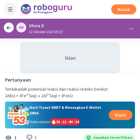
Masuk
Olivia D
12 Oktober 2023 05:17
Iklan
Pertanyaan
Tentukanlah potensial reaksi dari reaksi redoks berikut :
2Al(s) + 3Fe²⁺(aq) → 2Al³⁺(aq) + 3Fe(s)
Ikuti Tryout SNBT & Menangkan E-Wallet
100rb
Klaim
Habis dalam
01
:
11
:
40
:
14
1
1
Jawaban terverifikasi