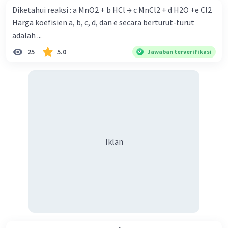
Diketahui reaksi : a MnO2 + b HCl → c MnCl2 + d H2O +e Cl2
Harga koefisien a, b, c, d, dan e secara berturut-turut
adalah ...
Iklan
25
5.0
Jawaban terverifikasi
Iklan