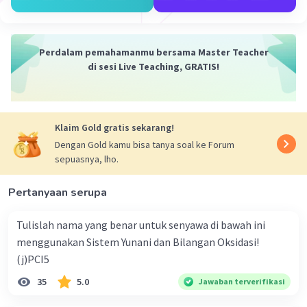
-
Katoda : Fe²⁺(aq) + 2e
→ Fe(s)
2. Menentukan potensial reaksi
Perdalam pemahamanmu bersama Master Teacher
di sesi Live Teaching, GRATIS!
Menurut literatur, pada suhu 25 °C
E° Al³⁺ | Al = -1,66 V
E° Fe²⁺ | Fe = -0,45 V
Klaim Gold gratis sekarang!
E° sel = E° kaoda - E° anoda
Dengan Gold kamu bisa tanya soal ke Forum
E° sel = -0,45 V - (-1,66 V)
sepuasnya, lho.
E° sel = +1,21 V
Pertanyaan serupa
Jadi, potensial standar dari reaksi redoks
tersebut adalah +1,21 V
Tulislah nama yang benar untuk senyawa di bawah ini
menggunakan Sistem Yunani dan Bilangan Oksidasi!
·
0.0
(
0
)
Balas
Beri Rating
(j)PCI5
35
5.0
Jawaban terverifikasi