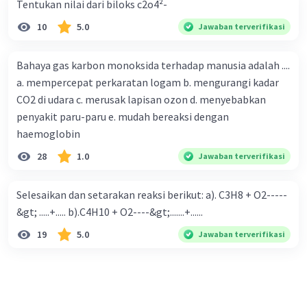
Tentukan nilai dari biloks c2o4²-
10
5.0
Jawaban terverifikasi
Bahaya gas karbon monoksida terhadap manusia adalah ....
a. mempercepat perkaratan logam b. mengurangi kadar
CO2 di udara c. merusak lapisan ozon d. menyebabkan
penyakit paru-paru e. mudah bereaksi dengan
haemoglobin
28
1.0
Jawaban terverifikasi
Selesaikan dan setarakan reaksi berikut: a). C3H8 + O2-----
&gt; .....+..... b).C4H10 + O2----&gt;.......+......
19
5.0
Jawaban terverifikasi