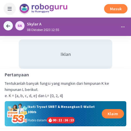
Masuk
Skylar A
08 Oktober 2023 12:55
Iklan
Pertanyaan
Tentukanlah banyak fungsi yang mungkin dari himpunan K ke
himpunan L berikut.
e. K = {a, b, c, d, e} dan L= {0, 2, 4}
Ikuti Tryout SNBT & Menangkan E-Wallet
100rb
Klaim
Habis dalam
00
:
11
:
16
:
12