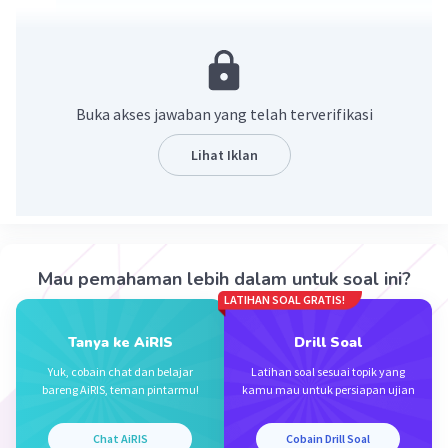
Banyak fungsi = n(L)^n(K) = 3⁵ = 243.
·
1.0
(
1
)
Balas
Beri Rating
Buka akses jawaban yang telah terverifikasi
Lihat Iklan
Iklan
Mau pemahaman lebih dalam untuk soal ini?
LATIHAN SOAL GRATIS!
Tanya ke AiRIS
Drill Soal
Yuk, cobain chat dan belajar
Latihan soal sesuai topik yang
bareng AiRIS, teman pintarmu!
kamu mau untuk persiapan ujian
Chat AiRIS
Cobain Drill Soal