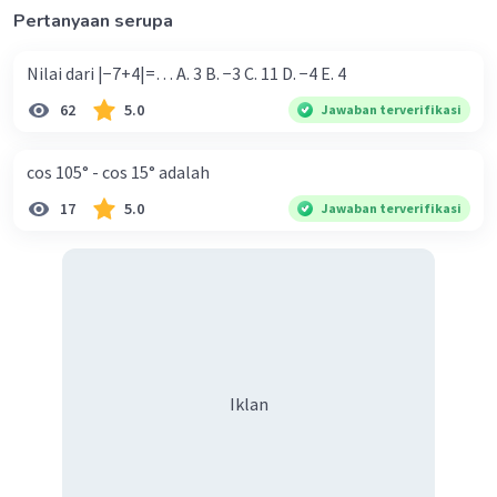
Pertanyaan serupa
Nilai dari |−7+4|=… A. 3 B. −3 C. 11 D. −4 E. 4
62
5.0
Jawaban terverifikasi
cos 105° - cos 15° adalah
17
5.0
Jawaban terverifikasi
Iklan