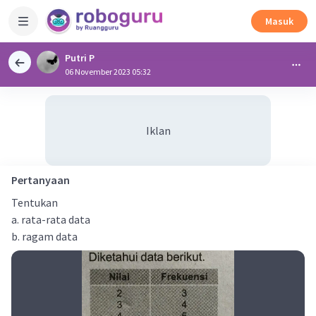
Masuk
Putri P
06 November 2023 05:32
Iklan
Pertanyaan
Tentukan
a. rata-rata data
b. ragam data