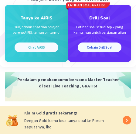
LATIHAN SOAL GRATIS!
Iklan
Tanya ke AiRIS
Drill Soal
Yuk, cobain chat dan belajar
Latihan soal sesuai topik yang
bareng AiRIS, teman pintarmu!
kamu mau untuk persiapan ujian
Chat AiRIS
Cobain Drill Soal
Perdalam pemahamanmu bersama Master Teacher
di sesi Live Teaching, GRATIS!
Klaim Gold gratis sekarang!
Dengan Gold kamu bisa tanya soal ke Forum
sepuasnya, lho.