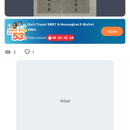
Ikuti Tryout SNBT & Menangkan E-Wallet
100rb
Klaim
Habis dalam
00
:
02
:
42
:
14
1
2
Iklan