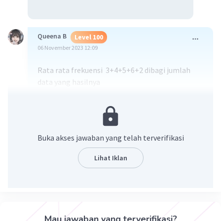
Queena B
Level 100
06 November 2023 12:09
Rata rata frekuensi 3+4+5+6+2 dibagi jumlah
data yang hasilnya
3+4+5+6+2=20 dibagi 5=4
Jadi rata rata frekuensi adalah 4
Maaf klo tidak membantu ya
Buka akses jawaban yang telah terverifikasi
·
5.0
(
1
)
Balas
Beri Rating
Lihat Iklan
Mau jawaban yang terverifikasi?