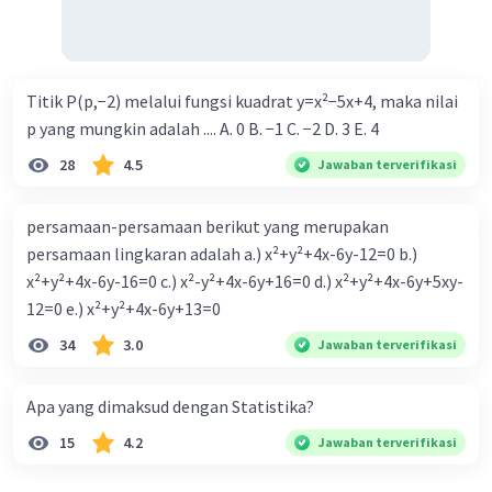
Titik P(p,−2) melalui fungsi kuadrat y=x²−5x+4, maka nilai
p yang mungkin adalah .... A. 0 B. −1 C. −2 D. 3 E. 4
28
4.5
Jawaban terverifikasi
persamaan-persamaan berikut yang merupakan
persamaan lingkaran adalah a.) x²+y²+4x-6y-12=0 b.)
x²+y²+4x-6y-16=0 c.) x²-y²+4x-6y+16=0 d.) x²+y²+4x-6y+5xy-
12=0 e.) x²+y²+4x-6y+13=0
34
3.0
Jawaban terverifikasi
Apa yang dimaksud dengan Statistika?
15
4.2
Jawaban terverifikasi