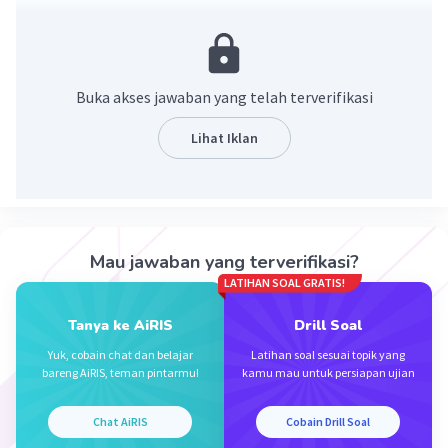
Buka akses jawaban yang telah terverifikasi
Lihat Iklan
·
0.0
(
0
)
Balas
Beri Rating
Mau jawaban yang terverifikasi?
LATIHAN SOAL GRATIS!
Tanya ke AiRIS
Drill Soal
Iklan
Yuk, cobain chat dan belajar
Latihan soal sesuai topik yang
bareng AiRIS, teman pintarmu!
kamu mau untuk persiapan ujian
Chat AiRIS
Cobain Drill Soal