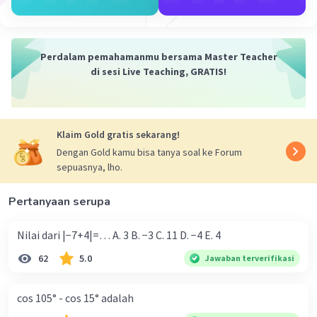
Perdalam pemahamanmu bersama Master Teacher
di sesi Live Teaching, GRATIS!
Klaim Gold gratis sekarang!
Dengan Gold kamu bisa tanya soal ke Forum
sepuasnya, lho.
Pertanyaan serupa
Nilai dari |−7+4|=… A. 3 B. −3 C. 11 D. −4 E. 4
62
5.0
Jawaban terverifikasi
cos 105° - cos 15° adalah