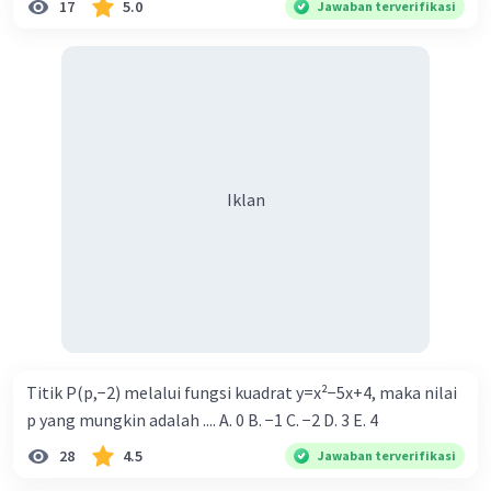
17
5.0
Jawaban terverifikasi
Iklan
Titik P(p,−2) melalui fungsi kuadrat y=x²−5x+4, maka nilai
p yang mungkin adalah .... A. 0 B. −1 C. −2 D. 3 E. 4
28
4.5
Jawaban terverifikasi