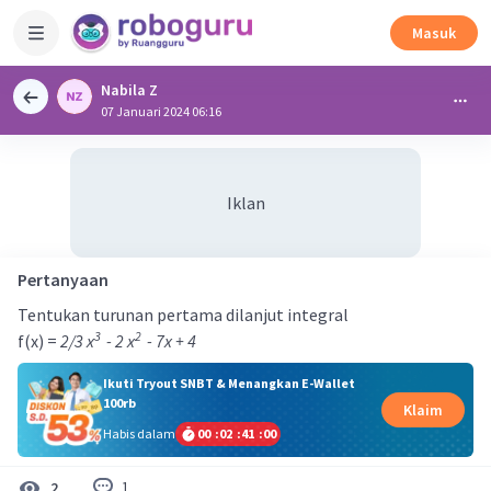
Masuk
Nabila Z
07 Januari 2024 06:16
Iklan
Pertanyaan
Tentukan turunan pertama dilanjut integral
3
2
f(x) =
2/3 x
- 2 x
- 7x + 4
Ikuti Tryout SNBT & Menangkan E-Wallet
100rb
Klaim
Habis dalam
00
:
02
:
41
:
00
1
2