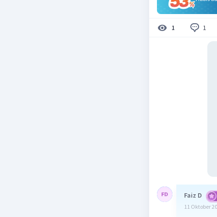
1
1
Faiz D
11 Oktober 2