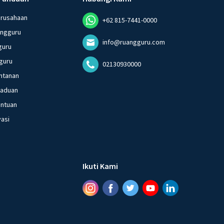
erusahaan
+62 815-7441-0000
angguru
info@ruangguru.com
guru
guru
02130930000
ntanan
gaduan
entuan
vasi
Ikuti Kami