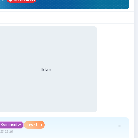
Iklan
Community
Level 11
023 12:29