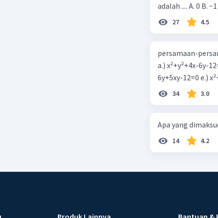
adalah .... A. 0 B. −1
27
4.5
persamaan-persam
a.) x²+y²+4x-6y-12
6y+5xy-1
34
3.0
Apa yang dimaksud
14
4.2
u
Produk Lainnya
Bantuan & 