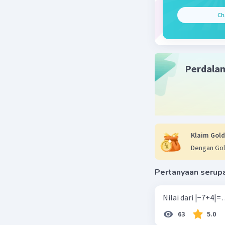
Kemudian,
Ch
\to 0} \fr
2\sec(x + 
\sec(x + 2
Beri R
Perdala
Klaim Gold
Dengan Gol
Pertanyaan serup
63
5.0