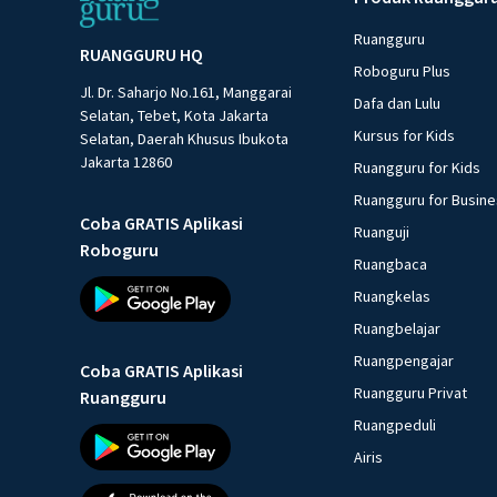
Ruangguru
RUANGGURU HQ
Roboguru Plus
Jl. Dr. Saharjo No.161, Manggarai
Dafa dan Lulu
Selatan, Tebet, Kota Jakarta
Kursus for Kids
Selatan, Daerah Khusus Ibukota
Jakarta 12860
Ruangguru for Kids
Ruangguru for Busin
Coba GRATIS Aplikasi
Ruanguji
Roboguru
Ruangbaca
Ruangkelas
Ruangbelajar
Ruangpengajar
Coba GRATIS Aplikasi
Ruangguru Privat
Ruangguru
Ruangpeduli
Airis