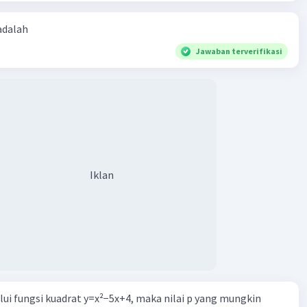
 adalah
Jawaban terverifikasi
Iklan
alui fungsi kuadrat y=x²−5x+4, maka nilai p yang mungkin