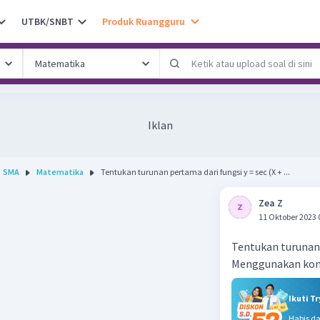
UTBK/SNBT
Produk Ruangguru
Iklan
SMA
Matematika
Tentukan turunan pertama dari fungsi y = sec (X + ...
Zea Z
11 Oktober 2023 
Tentukan turunan p
Menggunakan kon
Ikuti T
Habis d