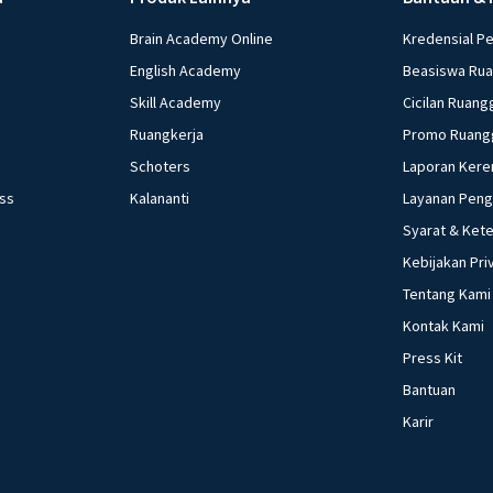
Brain Academy Online
Kredensial P
English Academy
Beasiswa Ru
Skill Academy
Cicilan Ruang
Ruangkerja
Promo Ruang
Schoters
Laporan Kere
ess
Kalananti
Layanan Pen
Syarat & Ket
Kebijakan Pri
Tentang Kami
Kontak Kami
Press Kit
Bantuan
Karir