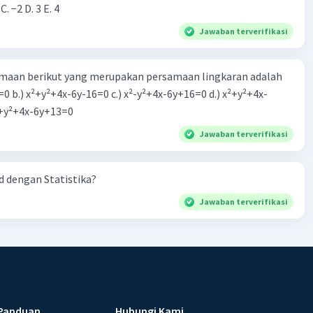
 C. −2 D. 3 E. 4
Jawaban terverifikasi
aan berikut yang merupakan persamaan lingkaran adalah
=0 b.) x²+y²+4x-6y-16=0 c.) x²-y²+4x-6y+16=0 d.) x²+y²+4x-
2=0 e.) x²+y²+4x-6y+13=0
Jawaban terverifikasi
 dengan Statistika?
Jawaban terverifikasi
Panduan
Hubungi Kami