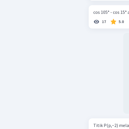
cos 105° - cos 15°
17
5.0
Titik P(p,−2) mel