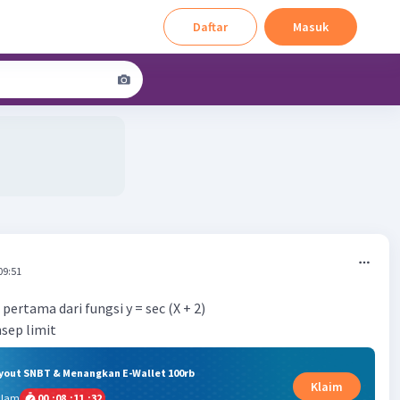
Daftar
Masuk
09:51
ertama dari fungsi y = sec (X + 2)
sep limit
ryout SNBT & Menangkan E-Wallet 100rb
Klaim
alam
00
:
08
:
11
:
31