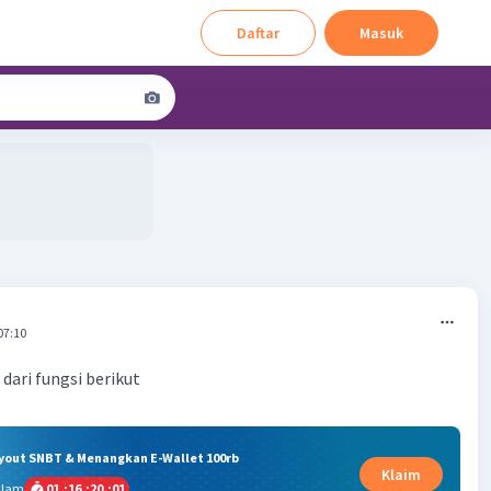
Daftar
Masuk
07:10
dari fungsi berikut
ryout SNBT & Menangkan E-Wallet 100rb
Klaim
alam
01
:
16
:
20
:
01