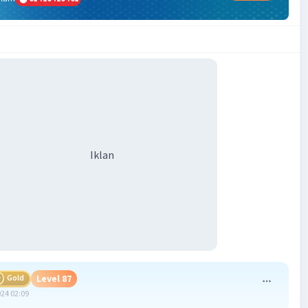
Iklan
Gold
Level 87
024 02:09