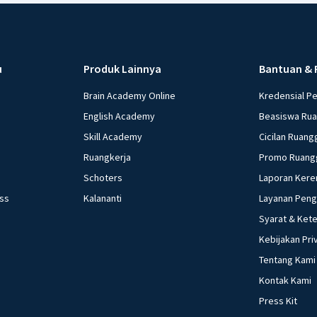
Market Operation)
Policy)/ Tight Mon
Meningkatkan jumlah barang di
u
Produk Lainnya
Bantuan & 
dolar mengalami 
barang impor men
Brain Academy Online
Kredensial P
Bank Indonesia ad
English Academy
Beasiswa Ru
membayar utang b.
Skill Academy
Cicilan Ruang
Membeli surat ber
Ruangkerja
Promo Ruang
bank umum untuk
dan pinjaman Ketika kebutuhan kedelai meningkat dan petani gagal panen
Schoters
Laporan Kere
karena terserang
ess
Kalananti
Layanan Pen
negeri yang harga
Syarat & Ket
pemerintah adalah 
Kebijakan Pri
sebelumnya b. Men
Tentang Kami
mahal c. Memberik
Kontak Kami
Meningkatkan pro
Membatasi impor ked
Press Kit