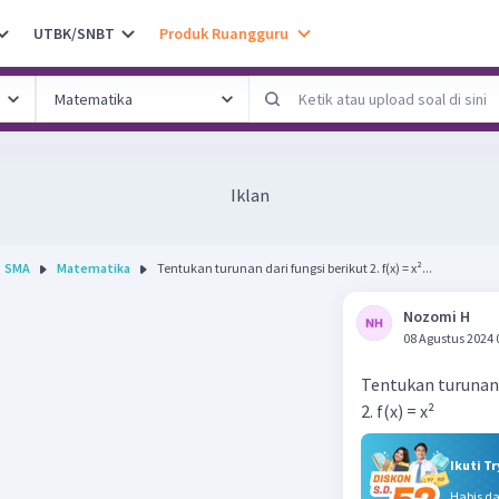
UTBK/SNBT
Produk Ruangguru
Iklan
SMA
Matematika
Tentukan turunan dari fungsi berikut 2. f(x) = x²...
Nozomi H
08 Agustus 2024 
Tentukan turunan 
2. f(x) = x²
Ikuti T
Habis d