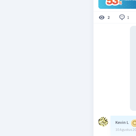
1
2
Kevin L
10 Agustus 2