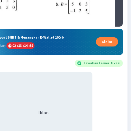
ryout SNBT & Menangkan E-Wallet 100rb
Klaim
alam
02
:
13
:
14
:
57
Jawaban terverifikasi
Iklan