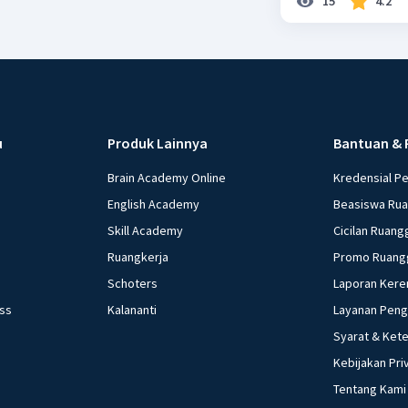
15
4.2
u
Produk Lainnya
Bantuan & 
Brain Academy Online
Kredensial P
English Academy
Beasiswa Ru
Skill Academy
Cicilan Ruang
Ruangkerja
Promo Ruang
Schoters
Laporan Kere
ess
Kalananti
Layanan Pen
Syarat & Ket
Kebijakan Pri
Tentang Kami