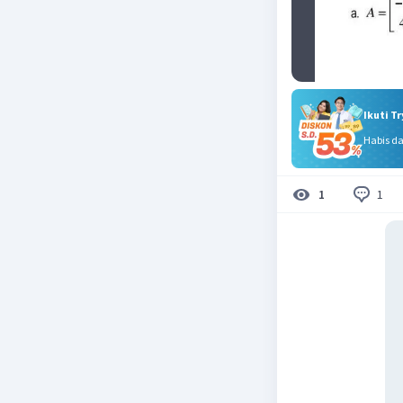
Ikuti T
Habis d
1
1