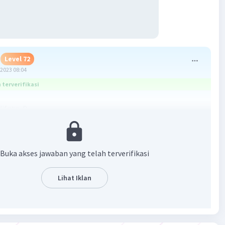
Level 72
2023 08:04
terverifikasi
ifoto :D
ol transpose ya :)
 itu baris menjadi kolom dan kolom menjadi baris
Buka akses jawaban yang telah terverifikasi
🙏
Lihat Iklan