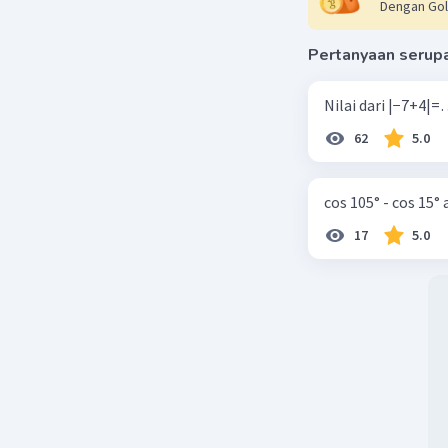
Dengan Gol
Pertanyaan serup
62
5.0
cos 105° - cos 15°
17
5.0