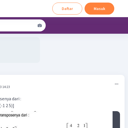
Daftar
Masuk
3 14:23
enya dari :
(-1 2 5)]