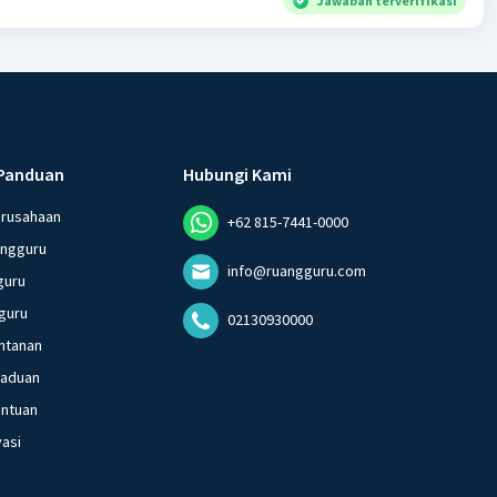
Jawaban terverifikasi
Panduan
Hubungi Kami
erusahaan
+62 815-7441-0000
angguru
info@ruangguru.com
guru
guru
02130930000
ntanan
gaduan
entuan
vasi