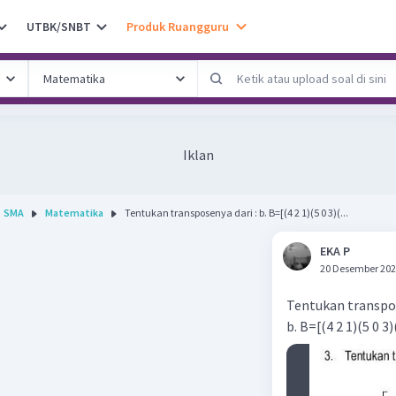
UTBK/SNBT
Produk Ruangguru
Iklan
SMA
Matematika
Tentukan transposenya dari : b. B=[(4 2 1)(5 0 3)(...
EKA P
20 Desember 202
Tentukan transpos
b. B=[(4 2 1)(5 0 3)