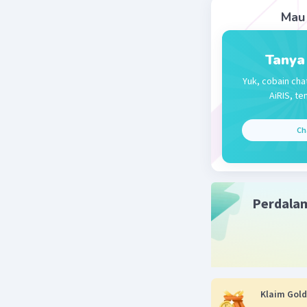
Mau 
Tanya
Beri R
Yuk, cobain cha
AiRIS, te
EKA 
21 De
Ch
mak
Perdala
Klaim Gold