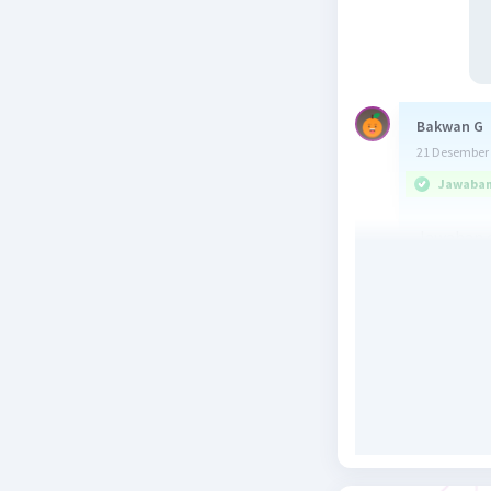
Bakwan G
21 Desember 
Jawaban 
Jawaban d
T itu simb
Transpose
Selesai :D