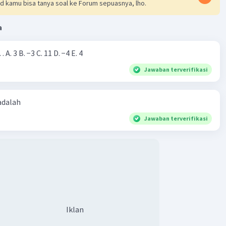
d kamu bisa tanya soal ke Forum sepuasnya, lho.
a
Nilai dari |−7+4|=… A. 3 B. −3 C. 11 D. −4 E. 4
Jawaban terverifikasi
 adalah
Jawaban terverifikasi
Iklan