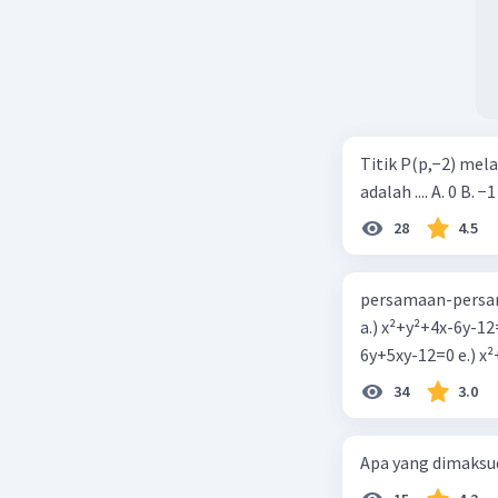
Titik P(p,−2) mel
adalah .... A. 0 B. −1
28
4.5
persamaan-persam
a.) x²+y²+4x-6y-12
6y+5xy-1
34
3.0
Apa yang dimaksud