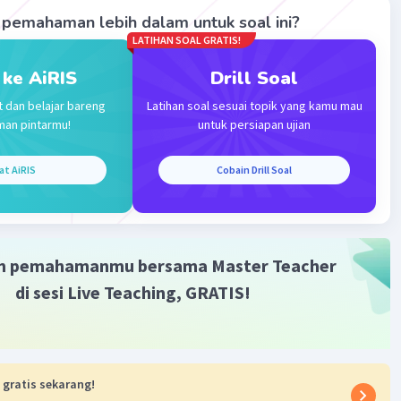
pemahaman lebih dalam untuk soal ini?
LATIHAN SOAL GRATIS!
 ke AiRIS
Drill Soal
·
5.0
(
1
)
Balas
ating
t dan belajar bareng
Latihan soal sesuai topik yang kamu mau
man pintarmu!
untuk persiapan ujian
P
Level 38
sember 2023 16:06
at AiRIS
Cobain Drill Soal
asii pake banget² kaaa⁠♡
m pemahamanmu bersama Master Teacher
di sesi Live Teaching, GRATIS!
Iklan
 gratis sekarang!