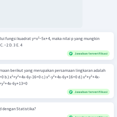
alui fungsi kuadrat y=x²−5x+4, maka nilai p yang mungkin
 C. −2 D. 3 E. 4
Jawaban terverifikasi
aan berikut yang merupakan persamaan lingkaran adalah
=0 b.) x²+y²+4x-6y-16=0 c.) x²-y²+4x-6y+16=0 d.) x²+y²+4x-
2=0 e.) x²+y²+4x-6y+13=0
Jawaban terverifikasi
 dengan Statistika?