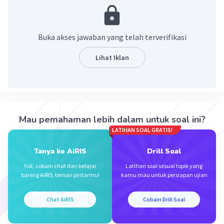
perhatikan pembahasan terlampir
Buka akses jawaban yang telah terverifikasi
Lihat Iklan
Mau pemahaman lebih dalam untuk soal ini?
LATIHAN SOAL GRATIS!
·
0.0
(
0
)
Balas
Beri Rating
Tanya ke AiRIS
Drill Soal
Yuk, cobain chat dan belajar
Latihan soal sesuai topik yang
bareng AiRIS, teman pintarmu!
kamu mau untuk persiapan ujian
Chat AiRIS
Cobain Drill Soal
Iklan