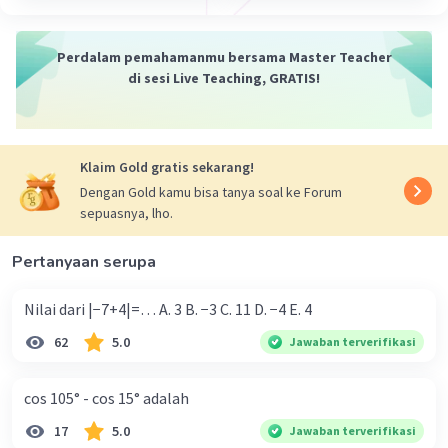
Perdalam pemahamanmu bersama Master Teacher
di sesi Live Teaching, GRATIS!
Klaim Gold gratis sekarang!
Dengan Gold kamu bisa tanya soal ke Forum
sepuasnya, lho.
Pertanyaan serupa
Nilai dari |−7+4|=… A. 3 B. −3 C. 11 D. −4 E. 4
62
5.0
Jawaban terverifikasi
cos 105° - cos 15° adalah
17
5.0
Jawaban terverifikasi