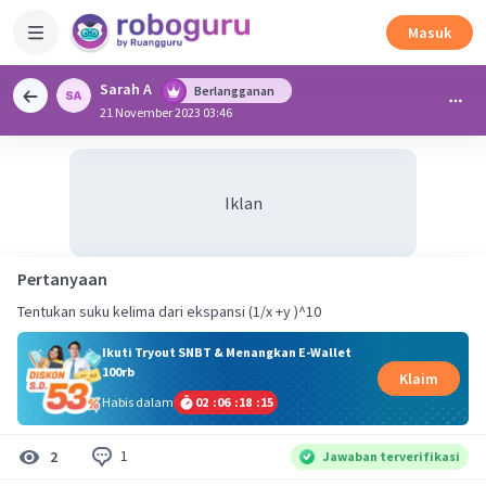
Masuk
Sarah A
Berlangganan
21 November 2023 03:46
Iklan
Pertanyaan
Tentukan suku kelima dari ekspansi (1/x +y )^10
Ikuti Tryout SNBT & Menangkan E-Wallet
100rb
Klaim
Habis dalam
02
:
06
:
18
:
15
1
2
Jawaban terverifikasi