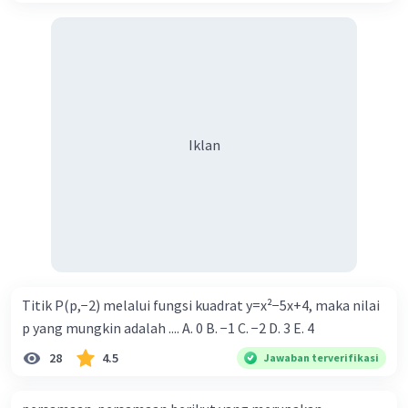
Iklan
Titik P(p,−2) melalui fungsi kuadrat y=x²−5x+4, maka nilai
p yang mungkin adalah .... A. 0 B. −1 C. −2 D. 3 E. 4
28
4.5
Jawaban terverifikasi