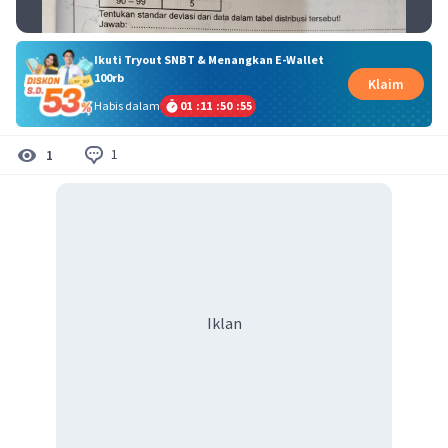
Ikuti Tryout SNBT & Menangkan E-Wallet
100rb
Klaim
Habis dalam
01
:
11
:
50
:
55
1
1
Iklan