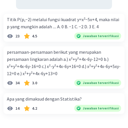
Titik P(p,−2) melalui fungsi kuadrat y=x²−5x+4, maka nilai
p yang mungkin adalah .... A. 0 B. −1 C. −2 D. 3 E. 4
23
4.5
Jawaban terverifikasi
persamaan-persamaan berikut yang merupakan
persamaan lingkaran adalah a.) x²+y²+4x-6y-12=0 b.)
x²+y²+4x-6y-16=0 c.) x²-y²+4x-6y+16=0 d.) x²+y²+4x-6y+5xy-
12=0 e.) x²+y²+4x-6y+13=0
34
3.0
Jawaban terverifikasi
Apa yang dimaksud dengan Statistika?
14
4.2
Jawaban terverifikasi