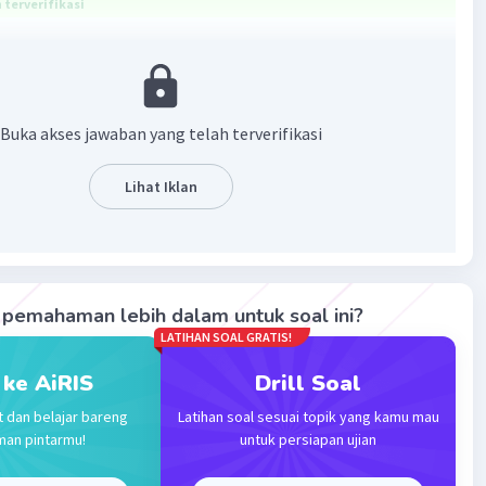
terverifikasi
rsifat basa.
tau metil amina adalah cairan atau gas anhidrat tanpa
Buka akses jawaban yang telah terverifikasi
NH
bersifat basa karena ketika bereaksi dengan air,
3
2
+
kan menerima H
dari molekul air dan akan melepaskan ion
larutan. Berikut reaksinya.
Lihat Iklan
+
-
 H
O
−> CH
NH
+ OH
2
3
3
NH
bersifat basa.
2
pemahaman lebih dalam untuk soal ini?
·
0.0
(
0
)
Balas
ating
LATIHAN SOAL GRATIS!
 ke AiRIS
Drill Soal
t dan belajar bareng
Latihan soal sesuai topik yang kamu mau
man pintarmu!
untuk persiapan ujian