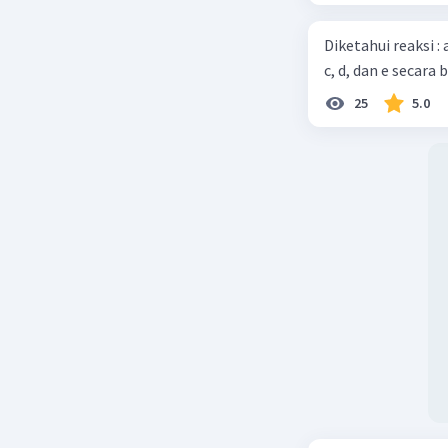
Diketahui reaksi :
c, d, dan e secara 
25
5.0