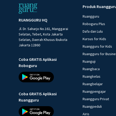
Produk Ruanggur
Ruangguru
RUANGGURU HQ
Roboguru Plus
Jl. Dr. Saharjo No.161, Manggarai
Dafa dan Lulu
Selatan, Tebet, Kota Jakarta
Kursus for Kids
Selatan, Daerah Khusus Ibukota
Jakarta 12860
Ruangguru for Kids
Ruangguru for Busin
Coba GRATIS Aplikasi
Ruanguji
Roboguru
Ruangbaca
Ruangkelas
Ruangbelajar
Ruangpengajar
Coba GRATIS Aplikasi
Ruangguru Privat
Ruangguru
Ruangpeduli
Airis