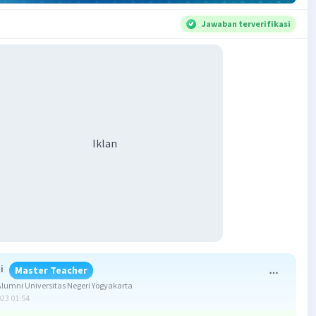
Jawaban terverifikasi
Iklan
i
Master Teacher
umni Universitas Negeri Yogyakarta
023 01:54