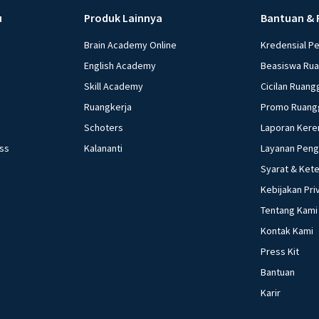
u
Produk Lainnya
Bantuan & 
Brain Academy Online
Kredensial P
English Academy
Beasiswa Ru
Skill Academy
Cicilan Ruang
Ruangkerja
Promo Ruang
Schoters
Laporan Kere
ess
Kalananti
Layanan Pen
Syarat & Ket
Kebijakan Pri
Tentang Kami
Kontak Kami
Press Kit
Bantuan
Karir