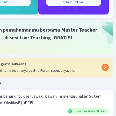
at AiRIS
Cobain Drill Soal
Iklan
m pemahamanmu bersama Master Teacher
di sesi Live Teaching, GRATIS!
 gratis sekarang!
d kamu bisa tanya soal ke Forum sepuasnya, lho.
a
ng benar untuk senyawa di bawah ini menggunakan Sistem
n Oksidasi! (j)PCI5
Jawaban terverifikasi