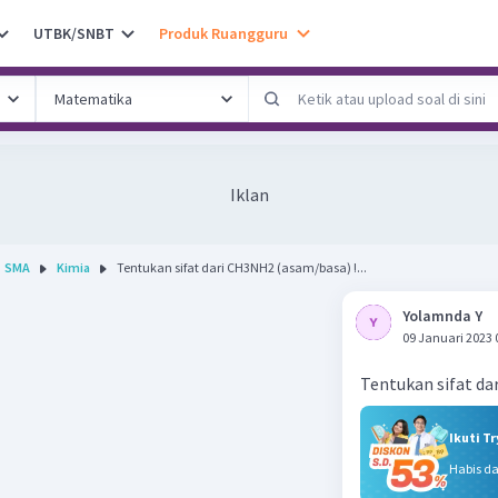
UTBK/SNBT
Produk Ruangguru
Iklan
SMA
Kimia
Tentukan sifat dari CH3NH2 (asam/basa) !...
Yolamnda Y
09 Januari 2023 
Tentukan sifat da
Ikuti T
Habis d