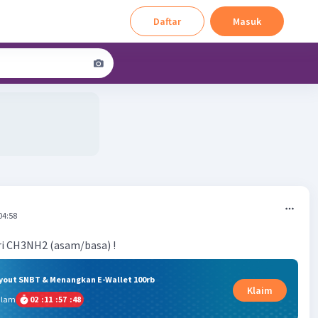
Daftar
Masuk
04:58
ri CH3NH2 (asam/basa) !
ryout SNBT & Menangkan E-Wallet 100rb
Klaim
alam
02
:
11
:
57
:
48