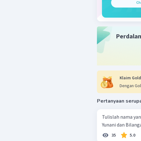
Ch
Perdala
Klaim Gold
Dengan Gol
Pertanyaan serup
Tulislah nama ya
Yunani dan Bilanga
35
5.0