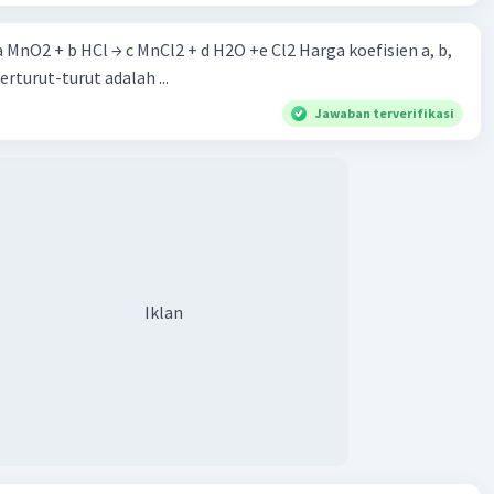
 a MnO2 + b HCl → c MnCl2 + d H2O +e Cl2 Harga koefisien a, b,
berturut-turut adalah ...
Jawaban terverifikasi
Iklan