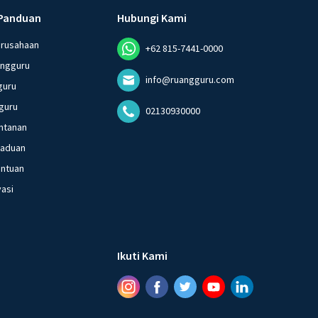
Panduan
Hubungi Kami
erusahaan
+62 815-7441-0000
angguru
info@ruangguru.com
guru
guru
02130930000
ntanan
gaduan
entuan
vasi
Ikuti Kami