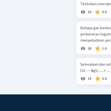
Tentukan nilai dar
10
5.0
Bahaya gas karbon mon
perkaratan logam b. mengurangi kadar CO2 di udara c. merusak lapisan ozon
28
1.0
Selesaikan dan seta
O2----&gt;.......+......
19
5.0