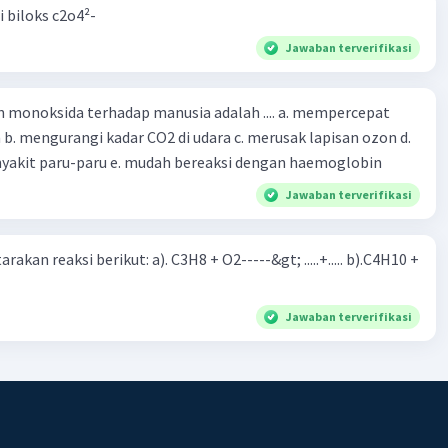
i biloks c2o4²-
Jawaban terverifikasi
oksida terhadap manusia adalah .... a. mempercepat
 d.
menyebabkan penyakit paru-paru e. mudah bereaksi dengan haemoglobin
Jawaban terverifikasi
rakan reaksi berikut: a). C3H8 + O2-----&gt; .....+..... b).C4H10 +
Jawaban terverifikasi