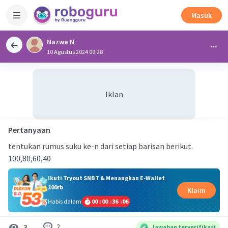
Masuk
Nazwa N
10 Agustus 2024 09:28
Iklan
Pertanyaan
tentukan rumus suku ke-n dari setiap barisan berikut.
100,80,60,40
Ikuti Tryout SNBT & Menangkan E-Wallet
100rb
Klaim
Habis dalam
00
:
00
:
36
:
05
2
3
Jawaban terverifikasi