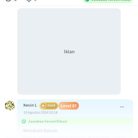
Iklan
Kevin L
Gold
Level 87
10 Agustus 2024 10:14
Jawaban terverifikasi
Memahami Barisan
Barisan ini adalah contoh dari barisan aritmetika. Artinya,