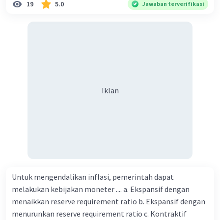
19
5.0
·
0.0
(
0
)
Balas
Beri Rating
Jawaban terverifikasi
Ima N
Level 19
10 Agustus 2024 10:16
Jawaban terverifikasi
100, 80, 60, 40, ...
Iklan
Iklan
Merupakan barisan aritmetika karena memiliki
selisih/beda yang sama
Suku pertama = a = 100
Beda = b = 100-80 = 20
Rumus umum barisan aritmetika:
U
= a + (n - 1)b
n
Substitusikan nilai a=100 dan b=20 kedalam
Untuk mengendalikan inflasi, pemerintah dapat
rumus umum, didapat:
melakukan kebijakan moneter .... a. Ekspansif dengan
Un = 100 + (n - 1)20
menaikkan reserve requirement ratio b. Ekspansif dengan
= 100 + 20n - 20
menurunkan reserve requirement ratio c. Kontraktif
= 20n + 80