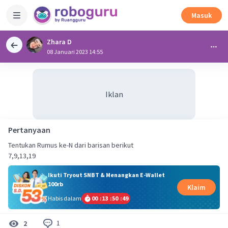
Masuk
Zhara D
08 Januari 2023 14:55
Iklan
Pertanyaan
Tentukan Rumus ke-N dari barisan berikut
7,9,13,19
Ikuti Tryout SNBT & Menangkan E-Wallet
100rb
Klaim
Habis dalam
00
:
13
:
50
:
48
1
2