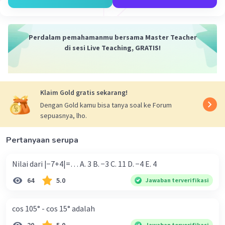
Perdalam pemahamanmu bersama Master Teacher
di sesi Live Teaching, GRATIS!
Klaim Gold gratis sekarang!
Dengan Gold kamu bisa tanya soal ke Forum
sepuasnya, lho.
Pertanyaan serupa
Nilai dari |−7+4|=… A. 3 B. −3 C. 11 D. −4 E. 4
64
5.0
Jawaban terverifikasi
cos 105° - cos 15° adalah
Jawaban terverifikasi