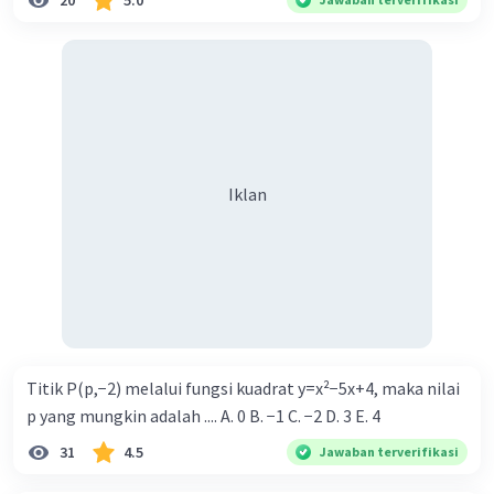
20
5.0
Iklan
Titik P(p,−2) melalui fungsi kuadrat y=x²−5x+4, maka nilai
p yang mungkin adalah .... A. 0 B. −1 C. −2 D. 3 E. 4
31
4.5
Jawaban terverifikasi