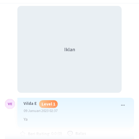
Iklan
Vilda E
Level 1
09 Januari 2023 02:37
Ya
·
0.0
(
0
)
Balas
Beri Rating