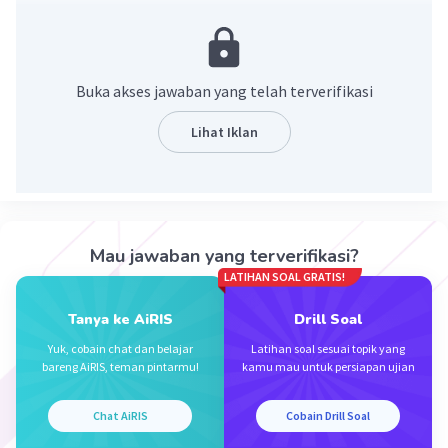
Buka akses jawaban yang telah terverifikasi
Lihat Iklan
Iklan
Mau jawaban yang terverifikasi?
LATIHAN SOAL GRATIS!
Tanya ke AiRIS
Drill Soal
Yuk, cobain chat dan belajar
Latihan soal sesuai topik yang
bareng AiRIS, teman pintarmu!
kamu mau untuk persiapan ujian
Chat AiRIS
Cobain Drill Soal