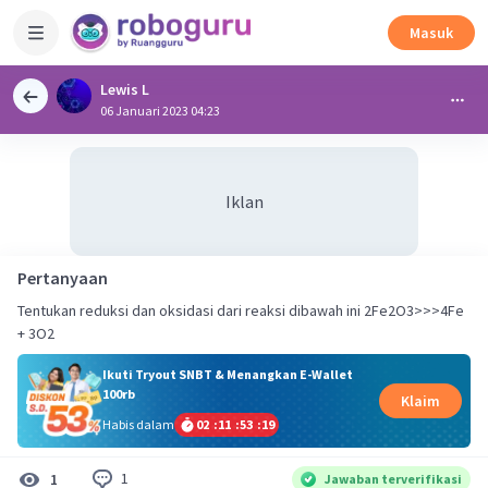
Masuk
Lewis L
06 Januari 2023 04:23
Iklan
Pertanyaan
Tentukan reduksi dan oksidasi dari reaksi dibawah ini 2Fe2O3>>>4Fe
+ 3O2
Ikuti Tryout SNBT & Menangkan E-Wallet
100rb
Klaim
Habis dalam
02
:
11
:
53
:
19
1
1
Jawaban terverifikasi