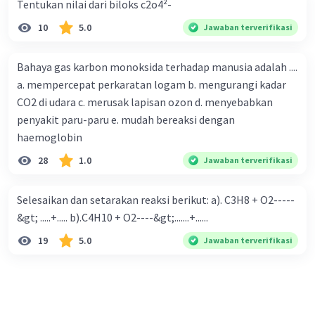
Tentukan nilai dari biloks c2o4²-
10
5.0
Jawaban terverifikasi
Bahaya gas karbon monoksida terhadap manusia adalah ....
a. mempercepat perkaratan logam b. mengurangi kadar
CO2 di udara c. merusak lapisan ozon d. menyebabkan
penyakit paru-paru e. mudah bereaksi dengan
haemoglobin
28
1.0
Jawaban terverifikasi
Selesaikan dan setarakan reaksi berikut: a). C3H8 + O2-----
&gt; .....+..... b).C4H10 + O2----&gt;.......+......
19
5.0
Jawaban terverifikasi