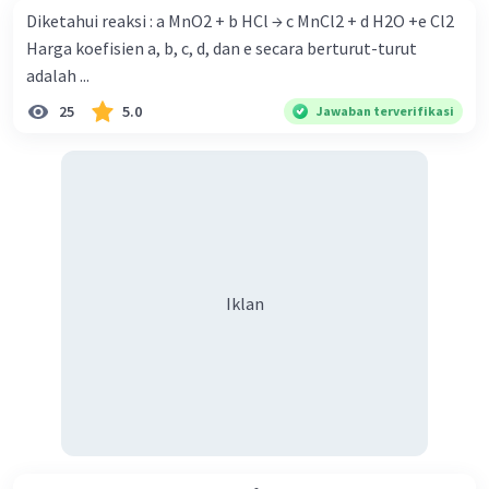
Diketahui reaksi : a MnO2 + b HCl → c MnCl2 + d H2O +e Cl2
dapat dilihat pada gambar terlampir.
Harga koefisien a, b, c, d, dan e secara berturut-turut
adalah ...
25
5.0
Jawaban terverifikasi
·
0.0
(
0
)
Balas
Beri Rating
Iklan
Iklan