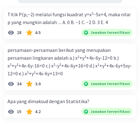
Titik P(p,−2) melalui fungsi kuadrat y=x²−5x+4, maka nilai
p yang mungkin adalah .... A. 0 B. −1 C. −2 D. 3 E. 4
28
4.5
Jawaban terverifikasi
persamaan-persamaan berikut yang merupakan
persamaan lingkaran adalah a.) x²+y²+4x-6y-12=0 b.)
x²+y²+4x-6y-16=0 c.) x²-y²+4x-6y+16=0 d.) x²+y²+4x-6y+5xy-
12=0 e.) x²+y²+4x-6y+13=0
34
3.0
Jawaban terverifikasi
Apa yang dimaksud dengan Statistika?
15
4.2
Jawaban terverifikasi