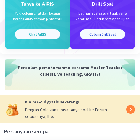
Tanya ke AiRIS
Drill Soal
Yuk, cobain chat dan belajar
Latihan soal sesuai topik yang
·
0.0
(
0
)
Balas
Beri Rating
bareng AiRIS, teman pintarmu!
kamu mau untuk persiapan ujian
Chat AiRIS
Cobain Drill Soal
Iklan
Perdalam pemahamanmu bersama Master Teacher
di sesi Live Teaching, GRATIS!
Klaim Gold gratis sekarang!
Dengan Gold kamu bisa tanya soal ke Forum
sepuasnya, lho.
Pertanyaan serupa