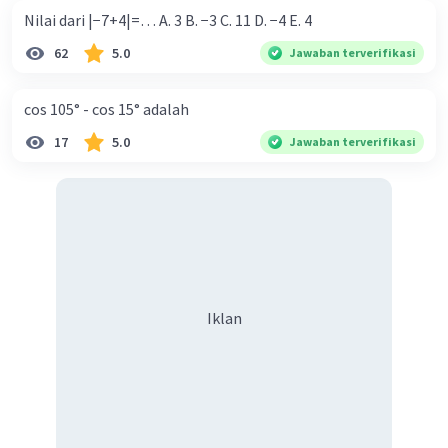
Nilai dari |−7+4|=… A. 3 B. −3 C. 11 D. −4 E. 4
62
5.0
Jawaban terverifikasi
cos 105° - cos 15° adalah
17
5.0
Jawaban terverifikasi
Iklan