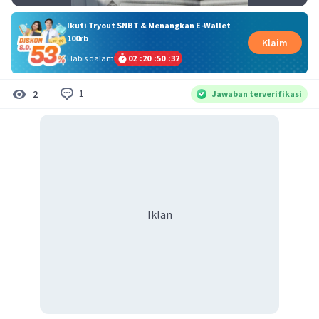
Ikuti Tryout SNBT & Menangkan E-Wallet
100rb
Klaim
Habis dalam
02
:
20
:
50
:
32
1
2
Jawaban terverifikasi
Iklan