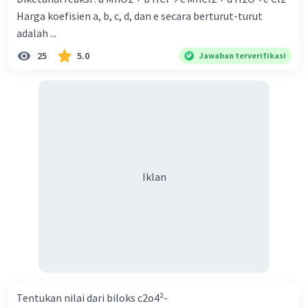
Harga koefisien a, b, c, d, dan e secara berturut-turut
adalah ...
25
5.0
Jawaban terverifikasi
Iklan
Tentukan nilai dari biloks c2o4²-