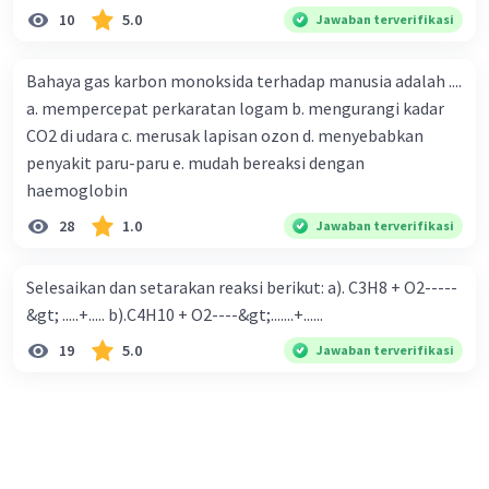
10
5.0
Jawaban terverifikasi
Bahaya gas karbon monoksida terhadap manusia adalah ....
a. mempercepat perkaratan logam b. mengurangi kadar
CO2 di udara c. merusak lapisan ozon d. menyebabkan
penyakit paru-paru e. mudah bereaksi dengan
haemoglobin
28
1.0
Jawaban terverifikasi
Selesaikan dan setarakan reaksi berikut: a). C3H8 + O2-----
&gt; .....+..... b).C4H10 + O2----&gt;.......+......
19
5.0
Jawaban terverifikasi