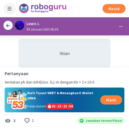
Masuk
Lewis L
05 Januari 2023 06:25
Iklan
Pertanyaan
tentukan ph dari (nh4)2so. 0,1 m dengan kb = 2 x 10-5
Ikuti Tryout SNBT & Menangkan E-Wallet
100rb
Klaim
Habis dalam
02
:
13
:
22
:
54
1
3
Jawaban terverifikasi