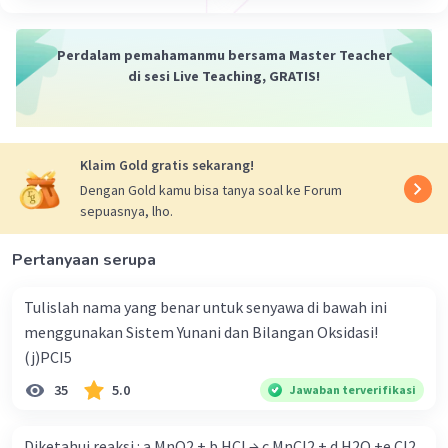
-14
-5
[H+] = √((10
/ 2 x 10
) x 0,2 M)
-10
[H+] = √10
M
Perdalam pemahamanmu bersama Master Teacher
-5
[H+] = 10
M
di sesi Live Teaching, GRATIS!
3. Tentukan pH
pH = -log[H+]
-5
pH = -log(10
)
pH = 5
Klaim Gold gratis sekarang!
Dengan Gold kamu bisa tanya soal ke Forum
Jadi, pH larutan tersebut adalah 5.
sepuasnya, lho.
·
0.0
(
0
)
Balas
Beri Rating
Pertanyaan serupa
Tulislah nama yang benar untuk senyawa di bawah ini
menggunakan Sistem Yunani dan Bilangan Oksidasi!
(j)PCI5
35
5.0
Jawaban terverifikasi
Iklan
Diketahui reaksi : a MnO2 + b HCl → c MnCl2 + d H2O +e Cl2