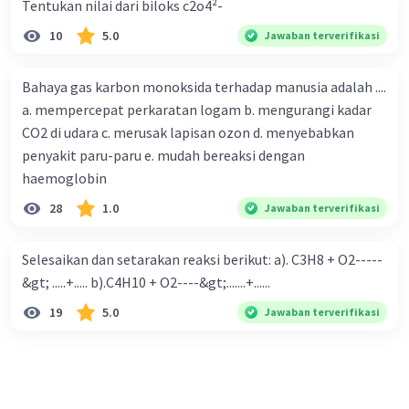
Tentukan nilai dari biloks c2o4²-
10
5.0
Jawaban terverifikasi
Iklan
Bahaya gas karbon monoksida terhadap manusia adalah ....
a. mempercepat perkaratan logam b. mengurangi kadar
CO2 di udara c. merusak lapisan ozon d. menyebabkan
penyakit paru-paru e. mudah bereaksi dengan
haemoglobin
28
1.0
Jawaban terverifikasi
Selesaikan dan setarakan reaksi berikut: a). C3H8 + O2-----
&gt; .....+..... b).C4H10 + O2----&gt;.......+......
19
5.0
Jawaban terverifikasi