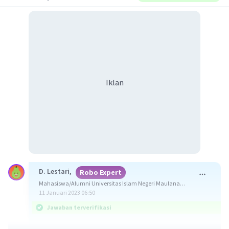
Iklan
D. Lestari,
Robo Expert
Mahasiswa/Alumni Universitas Islam Negeri Maulana
Malik Ibrahim Malang
11 Januari 2023 06:50
Jawaban terverifikasi