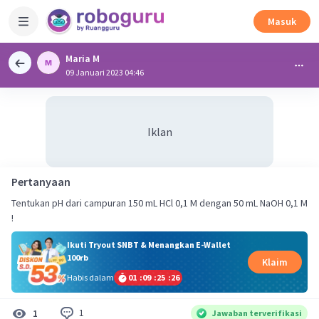
Masuk
Maria M
09 Januari 2023 04:46
Iklan
Pertanyaan
Tentukan pH dari campuran 150 mL HCl 0,1 M dengan 50 mL NaOH 0,1 M
!
Ikuti Tryout SNBT & Menangkan E-Wallet
100rb
Klaim
Habis dalam
01
:
09
:
25
:
25
1
1
Jawaban terverifikasi