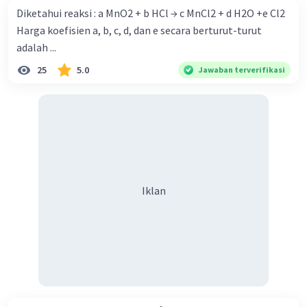
Diketahui reaksi : a MnO2 + b HCl → c MnCl2 + d H2O +e Cl2
pH = -log [H+]
Harga koefisien a, b, c, d, dan e secara berturut-turut
= -log 5 x 10^-2 M
adalah ...
= 2 - log 5
25
5.0
Jawaban terverifikasi
Jadi pH campuran larutan tersebut adalah 2 - log
5
Iklan
·
0.0
(
0
)
Balas
Beri Rating