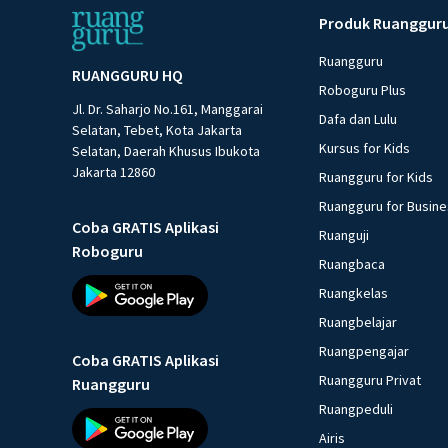
Produk Ruanggur
Ruangguru
RUANGGURU HQ
Roboguru Plus
Jl. Dr. Saharjo No.161, Manggarai
Dafa dan Lulu
Selatan, Tebet, Kota Jakarta
Kursus for Kids
Selatan, Daerah Khusus Ibukota
Jakarta 12860
Ruangguru for Kids
Ruangguru for Busin
Coba GRATIS Aplikasi
Ruanguji
Roboguru
Ruangbaca
Ruangkelas
Ruangbelajar
Ruangpengajar
Coba GRATIS Aplikasi
Ruangguru Privat
Ruangguru
Ruangpeduli
Airis