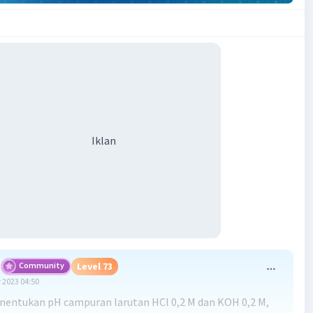
Iklan
Community
Level 73
 2023 04:50
entukan pH campuran larutan HCl 0,2 M dan KOH 0,2 M,