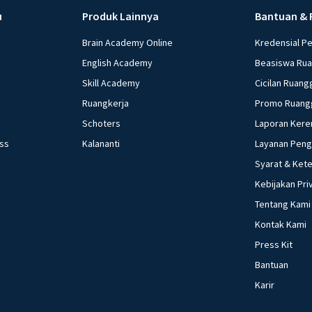
u
Produk Lainnya
Bantuan & 
Brain Academy Online
Kredensial P
English Academy
Beasiswa Ru
Skill Academy
Cicilan Ruang
Ruangkerja
Promo Ruang
Schoters
Laporan Kere
ess
Kalananti
Layanan Pen
Syarat & Ket
Kebijakan Pri
Tentang Kami
Kontak Kami
Press Kit
Bantuan
Karir