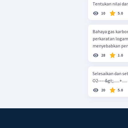
Tentukan nilai dar
10
5.0
Bahaya gas karbon mon
perkaratan logam b. mengurangi kadar CO2 di udara c. merusak lapisan ozon
28
1.0
Selesaikan dan seta
O2----&gt;.......+......
20
5.0