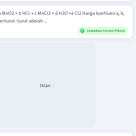
 a MnO2 + b HCl → c MnCl2 + d H2O +e Cl2 Harga koefisien a, b,
berturut-turut adalah ...
Jawaban terverifikasi
Iklan
Iklan