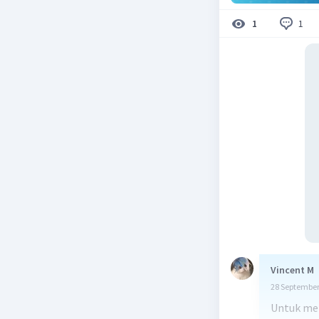
1
1
Vincent M
28 September
Untuk men