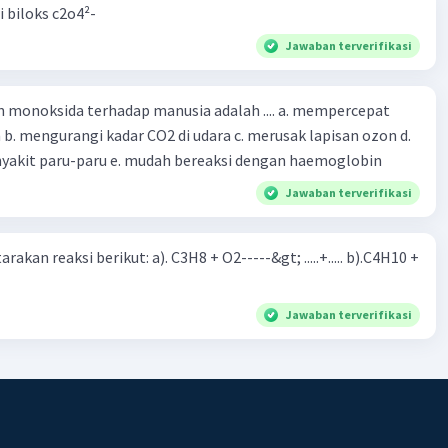
i biloks c2o4²-
Jawaban terverifikasi
oksida terhadap manusia adalah .... a. mempercepat
 d.
menyebabkan penyakit paru-paru e. mudah bereaksi dengan haemoglobin
Jawaban terverifikasi
rakan reaksi berikut: a). C3H8 + O2-----&gt; .....+..... b).C4H10 +
Jawaban terverifikasi