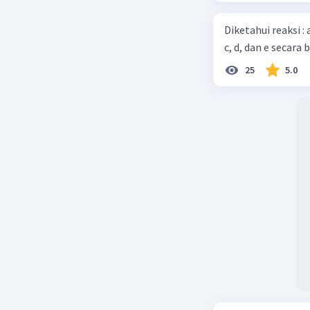
Diketahui reaksi :
c, d, dan e secara 
25
5.0