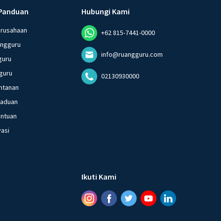
Panduan
Hubungi Kami
erusahaan
+62 815-7441-0000
angguru
info@ruangguru.com
guru
guru
02130930000
ntanan
gaduan
entuan
vasi
Ikuti Kami