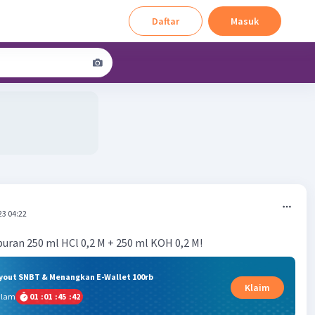
Daftar
Masuk
23 04:22
ran 250 ml HCl 0,2 M + 250 ml KOH 0,2 M!
ryout SNBT & Menangkan E-Wallet 100rb
Klaim
alam
01
:
01
:
45
:
41