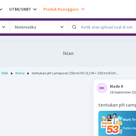
UTBK/SNBT
Produk Ruangguru
Iklan
SMA
Kimia
tentukan pH campuran 250 ml HCl 0,2 M + 250 ml KOH...
Made K
28 September 20
tentukan pH campu
Ikuti T
Habis d