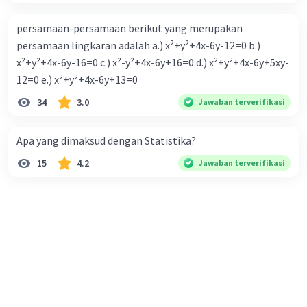
persamaan-persamaan berikut yang merupakan
persamaan lingkaran adalah a.) x²+y²+4x-6y-12=0 b.)
x²+y²+4x-6y-16=0 c.) x²-y²+4x-6y+16=0 d.) x²+y²+4x-6y+5xy-
12=0 e.) x²+y²+4x-6y+13=0
34
3.0
Jawaban terverifikasi
Apa yang dimaksud dengan Statistika?
15
4.2
Jawaban terverifikasi