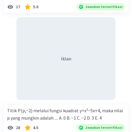
17
5.0
Jawaban terverifikasi
Iklan
Titik P(p,−2) melalui fungsi kuadrat y=x²−5x+4, maka nilai
p yang mungkin adalah .... A. 0 B. −1 C. −2 D. 3 E. 4
28
4.5
Jawaban terverifikasi