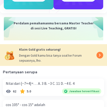
Jadi, x = 6, y = 4
·
4.5
(
2
)
Balas
Beri Rating
Perdalam pemahamanmu bersama Master Teacher
di sesi Live Teaching, GRATIS!
Klaim Gold gratis sekarang!
Iklan
Dengan Gold kamu bisa tanya soal ke Forum
sepuasnya, lho.
Pertanyaan serupa
Nilai dari |−7+4|=… A. 3 B. −3 C. 11 D. −4 E. 4
62
5.0
Jawaban terverifikasi
cos 105° - cos 15° adalah