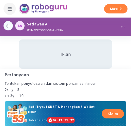
Masuk
Setiawan A
08 November 2023 05:46
Iklan
Pertanyaan
Tentukan penyelesaian dari sistem persamaan linear
2x - y = 8
x + 3y = -10
Ikuti Tryout SNBT & Menangkan E-Wallet
100rb
Klaim
Habis dalam
02
:
13
:
31
:
22