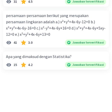
31
4.5
Jawaban terverifikasi
persamaan-persamaan berikut yang merupakan
persamaan lingkaran adalah a.) x²+y²+4x-6y-12=0 b.)
x²+y²+4x-6y-16=0 c.) x²-y²+4x-6y+16=0 d.) x²+y²+4x-6y+5xy-
12=0 e.) x²+y²+4x-6y+13=0
41
3.0
Jawaban terverifikasi
Apa yang dimaksud dengan Statistika?
15
4.2
Jawaban terverifikasi