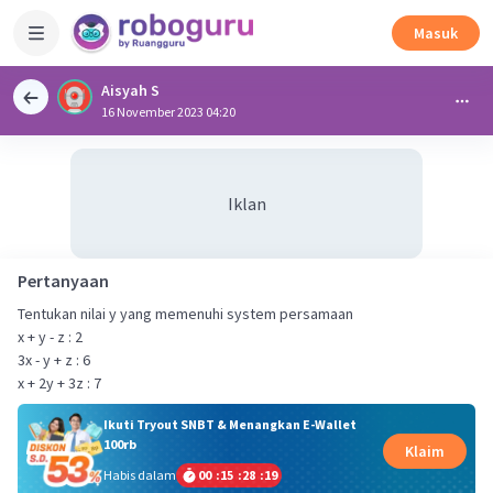
Masuk
Aisyah S
16 November 2023 04:20
Iklan
Pertanyaan
Tentukan nilai y yang memenuhi system persamaan
x + y - z : 2
3x - y + z : 6
x + 2y + 3z : 7
Ikuti Tryout SNBT & Menangkan E-Wallet
100rb
Klaim
Habis dalam
00
:
15
:
28
:
19