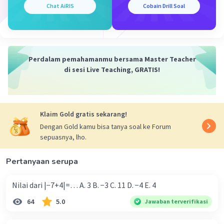
Chat AiRIS
Cobain Drill Soal
Perdalam pemahamanmu bersama Master Teacher
Iklan
di sesi Live Teaching, GRATIS!
Klaim Gold gratis sekarang!
Dengan Gold kamu bisa tanya soal ke Forum
sepuasnya, lho.
Pertanyaan serupa
Nilai dari |−7+4|=… A. 3 B. −3 C. 11 D. −4 E. 4
64
5.0
Jawaban terverifikasi