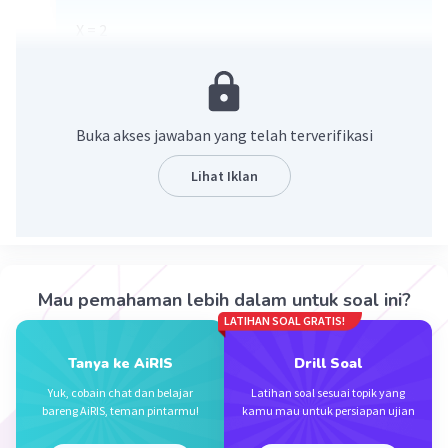
X = 2
Y = 1
Z = 1
Buka akses jawaban yang telah terverifikasi
Lihat Iklan
·
5.0
(
1
)
Balas
Beri Rating
Mau pemahaman lebih dalam untuk soal ini?
LATIHAN SOAL GRATIS!
Aisyah S
Level 46
16 November 2023 22:19
Tanya ke AiRIS
Drill Soal
terimakasih
Yuk, cobain chat dan belajar
Latihan soal sesuai topik yang
bareng AiRIS, teman pintarmu!
kamu mau untuk persiapan ujian