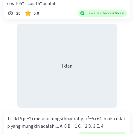
cos 105° - cos 15° adalah
20
5.0
Jawaban terverifikasi
Iklan
Titik P(p,−2) melalui fungsi kuadrat y=x²−5x+4, maka nilai
p yang mungkin adalah .... A. 0 B. −1 C. −2 D. 3 E. 4