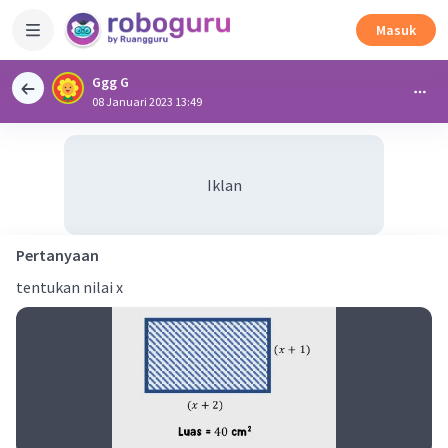
Masuk
Ggg G
08 Januari 2023 13:49
Iklan
Pertanyaan
tentukan nilai x