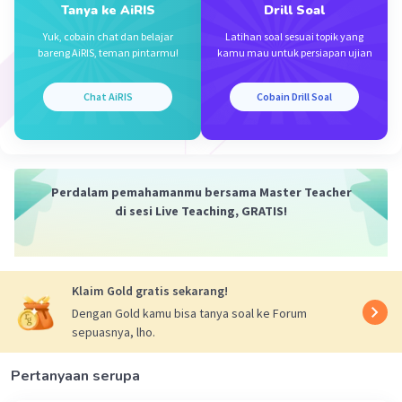
Tanya ke AiRIS
Drill Soal
Yuk, cobain chat dan belajar
Latihan soal sesuai topik yang
bareng AiRIS, teman pintarmu!
kamu mau untuk persiapan ujian
Chat AiRIS
Cobain Drill Soal
Perdalam pemahamanmu bersama Master Teacher
di sesi Live Teaching, GRATIS!
Klaim Gold gratis sekarang!
Dengan Gold kamu bisa tanya soal ke Forum
sepuasnya, lho.
Pertanyaan serupa