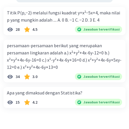
Titik P(p,−2) melalui fungsi kuadrat y=x²−5x+4, maka nilai
p yang mungkin adalah .... A. 0 B. −1 C. −2 D. 3 E. 4
28
4.5
Jawaban terverifikasi
persamaan-persamaan berikut yang merupakan
persamaan lingkaran adalah a.) x²+y²+4x-6y-12=0 b.)
x²+y²+4x-6y-16=0 c.) x²-y²+4x-6y+16=0 d.) x²+y²+4x-6y+5xy-
12=0 e.) x²+y²+4x-6y+13=0
34
3.0
Jawaban terverifikasi
Apa yang dimaksud dengan Statistika?
15
4.2
Jawaban terverifikasi