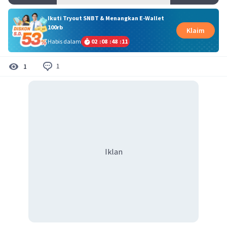
Ikuti Tryout SNBT & Menangkan E-Wallet
100rb
Klaim
Habis dalam
02
:
08
:
48
:
10
1
1
Iklan