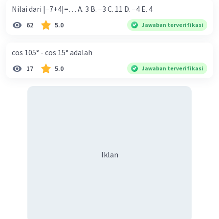
Nilai dari |−7+4|=… A. 3 B. −3 C. 11 D. −4 E. 4
62
5.0
Jawaban terverifikasi
cos 105° - cos 15° adalah
17
5.0
Jawaban terverifikasi
Iklan