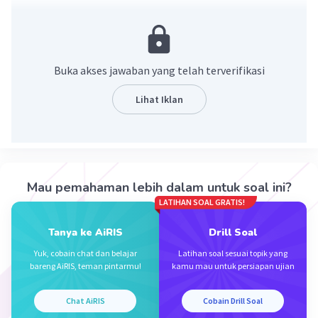
kedua ruas kurangi 5
3x + 5 - 5 = 14 - 5
3x = 9
kedua ruas dibagi 3
Buka akses jawaban yang telah terverifikasi
3x = 9
--- ---
Lihat Iklan
3 3
x = 3
jadi nilai dari x adalah 3
semoga membantu
Mau pemahaman lebih dalam untuk soal ini?
·
0.0
(
0
)
Balas
Beri Rating
LATIHAN SOAL GRATIS!
Tanya ke AiRIS
Drill Soal
Michelle L
Level 18
Yuk, cobain chat dan belajar
Latihan soal sesuai topik yang
16 November 2023 13:14
bareng AiRIS, teman pintarmu!
kamu mau untuk persiapan ujian
Jawaban terverifikasi
Chat AiRIS
Cobain Drill Soal
3x + 5 = 14