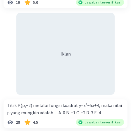
19
5.0
Jawaban terverifikasi
Iklan
Titik P(p,−2) melalui fungsi kuadrat y=x²−5x+4, maka nilai
p yang mungkin adalah .... A. 0 B. −1 C. −2 D. 3 E. 4
28
4.5
Jawaban terverifikasi