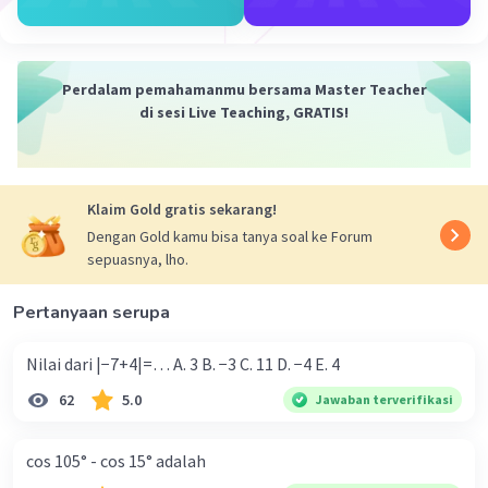
Iklan
jika ingin mencari x, maka kita harus
mengelompokkan bilangan diatas.
3x = 14 - 5 (angka 5 pindah ruas ke kanan menjadi
Perdalam pemahamanmu bersama Master Teacher
minus)
di sesi Live Teaching, GRATIS!
3x = 14 - 5
3x = 9
x = 9 : 3 (ruas kanan dibagi dengan ruas kiri)
x = 3
Klaim Gold gratis sekarang!
Dengan Gold kamu bisa tanya soal ke Forum
·
5.0
(
1
)
Balas
Beri Rating
sepuasnya, lho.
Pertanyaan serupa
Nilai dari |−7+4|=… A. 3 B. −3 C. 11 D. −4 E. 4
62
5.0
Jawaban terverifikasi
cos 105° - cos 15° adalah