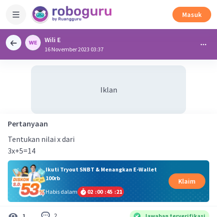
Masuk
Wili E
16 November 2023 03:37
Iklan
Pertanyaan
Tentukan nilai x dari
3x+5=14
Ikuti Tryout SNBT & Menangkan E-Wallet
100rb
Klaim
Habis dalam
02
:
00
:
45
:
21
2
1
Jawaban terverifikasi