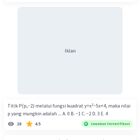
Iklan
Titik P(p,−2) melalui fungsi kuadrat y=x²−5x+4, maka nilai
p yang mungkin adalah .... A. 0 B. −1 C. −2 D. 3 E. 4
28
4.5
Jawaban terverifikasi