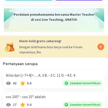
³log 5. ⁵log 243 = ³log 5.⁵log 3⁵ = ³log 3⁵ = 5
Iklan
Perdalam pemahamanmu bersama Master Teacher
di sesi Live Teaching, GRATIS!
·
0.0
(
0
)
Balas
Beri Rating
Klaim Gold gratis sekarang!
Dengan Gold kamu bisa tanya soal ke Forum
sepuasnya, lho.
Pertanyaan serupa
Nilai dari |−7+4|=… A. 3 B. −3 C. 11 D. −4 E. 4
62
5.0
Jawaban terverifikasi
cos 105° - cos 15° adalah
17
5.0
Jawaban terverifikasi