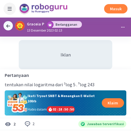
Masuk
Graceia P
Berlangganan
13 Desember 2023 02:13
Iklan
Pertanyaan
tentukan nilai logaritma dari ³log 5 . ⁵log 243
Ikuti Tryout SNBT & Menangkan E-Wallet
100rb
Klaim
Habis dalam
02
:
18
:
50
:
49
2
2
Jawaban terverifikasi