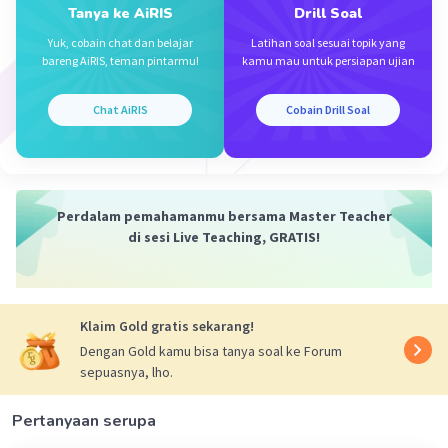
Jawaban terverifikasi
Tanya ke AiRIS
Drill Soal
Yuk, cobain chat dan belajar
Latihan soal sesuai topik yang
Jawaban k =
-4
Iklan
bareng AiRIS, teman pintarmu!
kamu mau untuk persiapan ujian
Pembahasan
Chat AiRIS
Cobain Drill Soal
Matriks singular adalah matriks yg memiliki
determinan sama dengan 0 (nol)
maka
|A| = k.6 - (-6).4
Perdalam pemahamanmu bersama Master Teacher
<=> 0 = 6k + 24
di sesi Live Teaching, GRATIS!
<=> k = -4
Nilai k adalah -4
Klaim Gold gratis sekarang!
Dengan Gold kamu bisa tanya soal ke Forum
·
4.0
(
1
)
Balas
Beri Rating
sepuasnya, lho.
Pertanyaan serupa