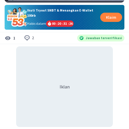
Ikuti Tryout SNBT & Menangkan E-Wallet
100rb
Klaim
Habis dalam
00
:
20
:
31
:
25
2
1
Jawaban terverifikasi
Iklan