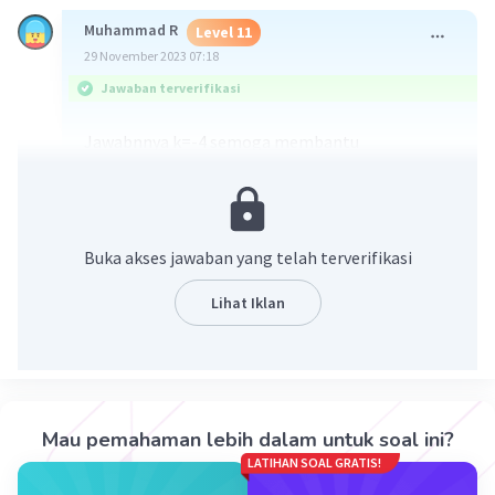
Muhammad R
Level 11
29 November 2023 07:18
Jawaban terverifikasi
Jawabnnya k=-4 semoga membantu
Buka akses jawaban yang telah terverifikasi
Lihat Iklan
·
4.0
(
1
)
Balas
Beri Rating
Mau pemahaman lebih dalam untuk soal ini?
Tjendana T
Community
Level 100
LATIHAN SOAL GRATIS!
29 November 2023 07:43