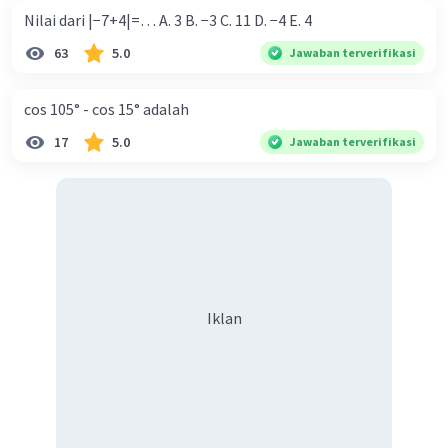
Nilai dari |−7+4|=… A. 3 B. −3 C. 11 D. −4 E. 4
63
5.0
Jawaban terverifikasi
cos 105° - cos 15° adalah
17
5.0
Jawaban terverifikasi
Iklan