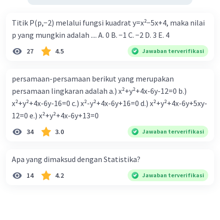
Titik P(p,−2) melalui fungsi kuadrat y=x²−5x+4, maka nilai
p yang mungkin adalah .... A. 0 B. −1 C. −2 D. 3 E. 4
27
4.5
Jawaban terverifikasi
persamaan-persamaan berikut yang merupakan
persamaan lingkaran adalah a.) x²+y²+4x-6y-12=0 b.)
x²+y²+4x-6y-16=0 c.) x²-y²+4x-6y+16=0 d.) x²+y²+4x-6y+5xy-
12=0 e.) x²+y²+4x-6y+13=0
34
3.0
Jawaban terverifikasi
Apa yang dimaksud dengan Statistika?
14
4.2
Jawaban terverifikasi