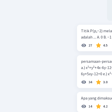
NANDALU
Beri R
Titik P(p,−2) mel
adalah .... A. 0 B. −1
27
4.5
persamaan-persam
a.) x²+y²+4x-6y-12
6y+5xy-1
34
3.0
Apa yang dimaksud
14
4.2