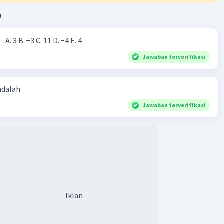
·
0.0
(
0
)
Balas
ating
a
Nilai dari |−7+4|=… A. 3 B. −3 C. 11 D. −4 E. 4
evel 12
023 04:48
Jawaban terverifikasi
6,7-11,12-16,17-21,22-26 = 16,5 + (0,71)
 adalah
Iklan
7,4 hasilnya 20
Jawaban terverifikasi
,16,20
p (1/2 £f-£fk)
10-9/7)
/7)
·
0.0
(
0
)
Balas
ating
Iklan
IANA N
Level 10
023 06:57