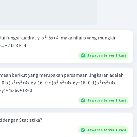
SIANA
·
0.0
(
0
)
Balas
ating
alui fungsi kuadrat y=x²−5x+4, maka nilai p yang mungkin
 C. −2 D. 3 E. 4
Jawaban terverifikasi
aan berikut yang merupakan persamaan lingkaran adalah
=0 b.) x²+y²+4x-6y-16=0 c.) x²-y²+4x-6y+16=0 d.) x²+y²+4x-
2=0 e.) x²+y²+4x-6y+13=0
Jawaban terverifikasi
 dengan Statistika?
Jawaban terverifikasi