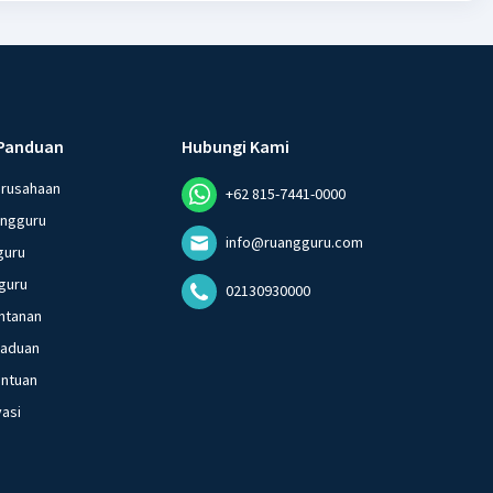
Panduan
Hubungi Kami
erusahaan
+62 815-7441-0000
angguru
info@ruangguru.com
guru
guru
02130930000
ntanan
gaduan
entuan
vasi