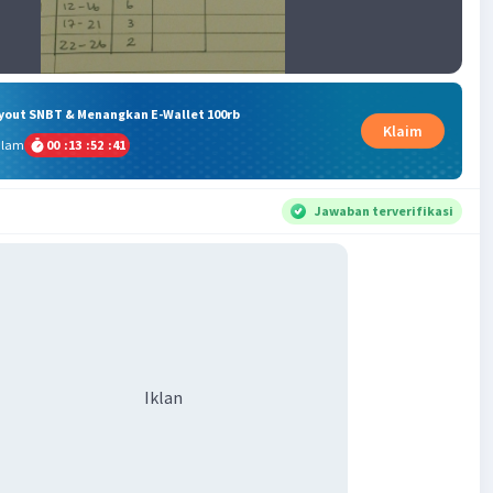
ryout SNBT & Menangkan E-Wallet 100rb
Klaim
alam
00
:
13
:
52
:
41
Jawaban terverifikasi
Iklan