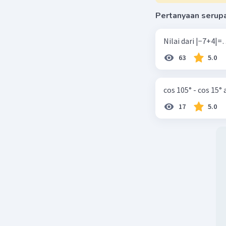
Beri R
Pertanyaan serup
Yaas N
L
10 Oktober 2
63
5.0
Median
Nilai = 2-
cos 105° - cos 15°
F = 1,3,5,
17
5.0
fk = 1,4,9
Me = Tb + 
= 16,5+5 (
= 16,5+ (5
= 17, 21
Beri R
NANDALUS
10 Oktober 2