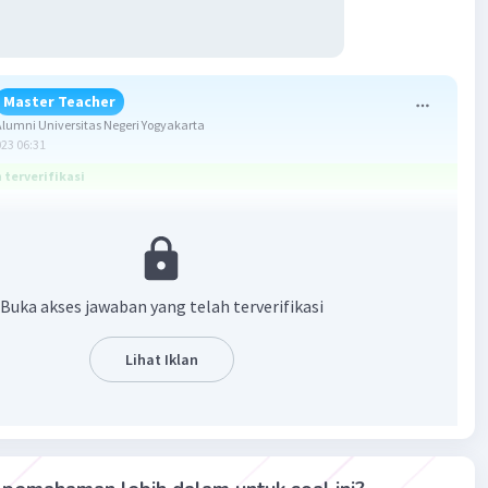
Master Teacher
umni Universitas Negeri Yogyakarta
023 06:31
terverifikasi
12,33
Buka akses jawaban yang telah terverifikasi
(((1/2)n - fk)/fm) · p
ian
Lihat Iklan
 bawah
k data
uensi kumulatif sebelum median
uensi median