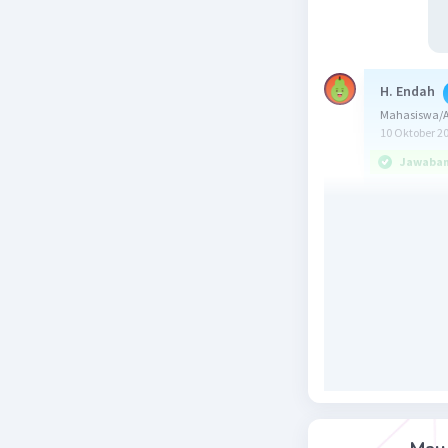
H. Endah
Mahasiswa/Al
10 Oktober 2
Jawaban 
Jawaban: 
Konsep:
Me = Tb + 
dengan:
Me = Med
Tb = Tepi
n = banya
fk = frek
fm = frek