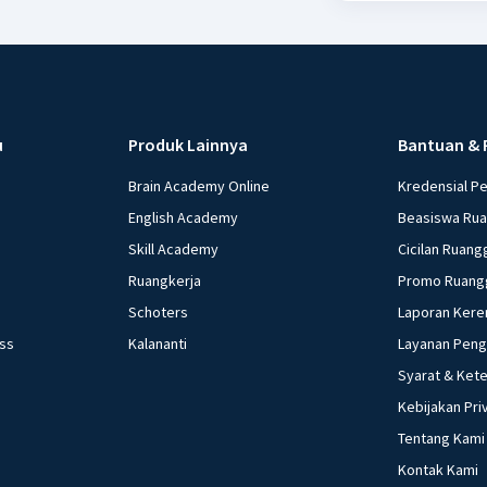
u
Produk Lainnya
Bantuan & 
Brain Academy Online
Kredensial P
English Academy
Beasiswa Ru
Skill Academy
Cicilan Ruang
Ruangkerja
Promo Ruang
Schoters
Laporan Kere
ess
Kalananti
Layanan Pen
Syarat & Ket
Kebijakan Pri
Tentang Kami
Kontak Kami