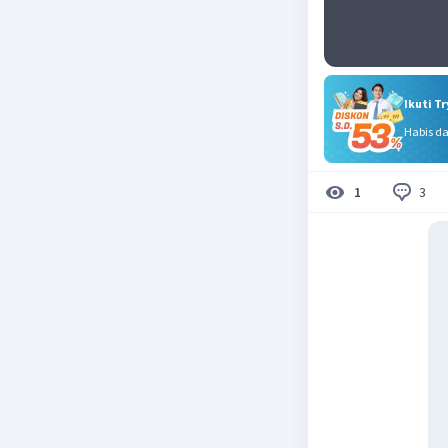
Ikuti T
Habis d
3
1