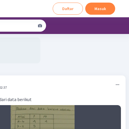
Daftar
Masuk
02:37
ari data berikut