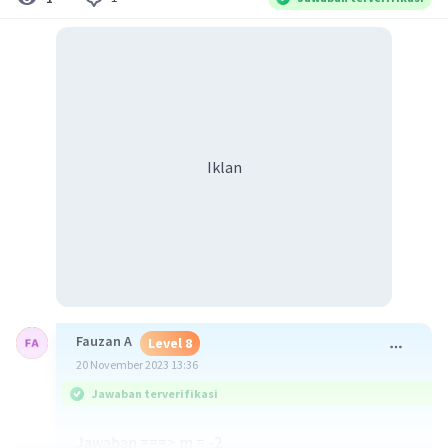
Iklan
Fauzan A
Level 8
20 November 2023 13:36
Jawaban terverifikasi
Jawaban ===> m = -2