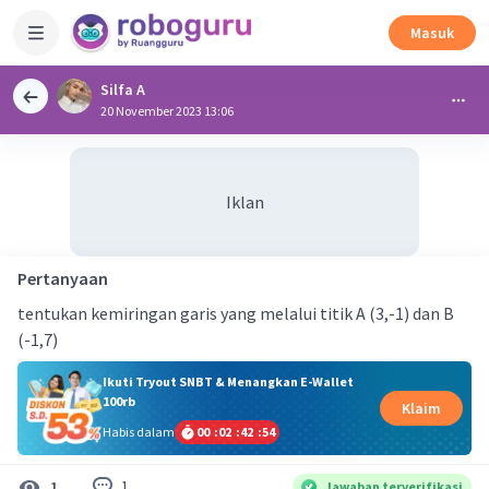
Masuk
Silfa A
20 November 2023 13:06
Iklan
Pertanyaan
tentukan kemiringan garis yang melalui titik A (3,-1) dan B
(-1,7)
Ikuti Tryout SNBT & Menangkan E-Wallet
100rb
Klaim
Habis dalam
00
:
02
:
42
:
53
1
1
Jawaban terverifikasi