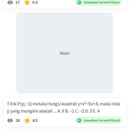
17
5.0
Jawaban terverifikasi
Iklan
Titik P(p,−2) melalui fungsi kuadrat y=x²−5x+4, maka nilai
p yang mungkin adalah .... A. 0 B. −1 C. −2 D. 3 E. 4
28
4.5
Jawaban terverifikasi