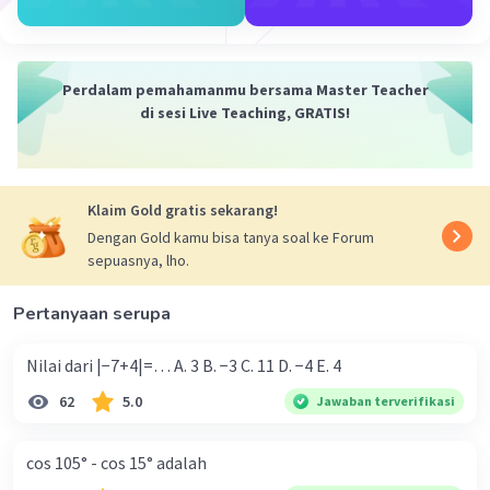
Perdalam pemahamanmu bersama Master Teacher
Iklan
di sesi Live Teaching, GRATIS!
Klaim Gold gratis sekarang!
Dengan Gold kamu bisa tanya soal ke Forum
sepuasnya, lho.
Pertanyaan serupa
Nilai dari |−7+4|=… A. 3 B. −3 C. 11 D. −4 E. 4
62
5.0
Jawaban terverifikasi
cos 105° - cos 15° adalah