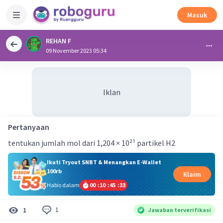
Masuk
REHAN F
09 November 2023 05:34
Iklan
Pertanyaan
tentukan jumlah mol dari 1,204 × 10²¹ partikel H2
Ikuti Tryout SNBT & Menangkan E-Wallet
100rb
Klaim
Habis dalam
00
:
10
:
45
:
33
1
1
Jawaban terverifikasi