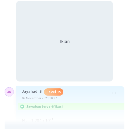
Iklan
Jayahadi S
Level 15
09 November 2023 10:37
Jawaban terverifikasi
21
H
= 1,204 x 10
2
21
23
= 1,204 x 10
/ 6,02 x 10