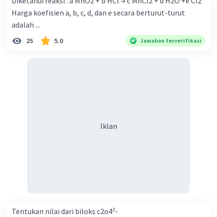
Diketahui reaksi : a MnO2 + b HCl → c MnCl2 + d H2O +e Cl2
Harga koefisien a, b, c, d, dan e secara berturut-turut
adalah ...
25
5.0
Jawaban terverifikasi
Iklan
Tentukan nilai dari biloks c2o4²-