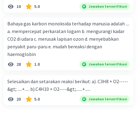
10
5.0
Jawaban terverifikasi
Bahaya gas karbon monoksida terhadap manusia adalah ....
a. mempercepat perkaratan logam b. mengurangi kadar
CO2 di udara c. merusak lapisan ozon d. menyebabkan
penyakit paru-paru e. mudah bereaksi dengan
haemoglobin
28
1.0
Jawaban terverifikasi
Selesaikan dan setarakan reaksi berikut: a). C3H8 + O2-----
&gt; .....+..... b).C4H10 + O2----&gt;.......+......
20
5.0
Jawaban terverifikasi