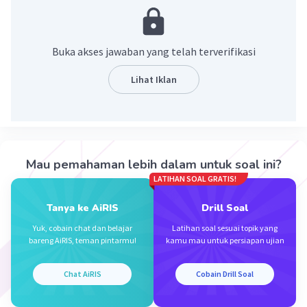
-3
= 5 x 10
mol
·
0.0
(
0
)
Balas
Beri Rating
Buka akses jawaban yang telah terverifikasi
Lihat Iklan
Iklan
Mau pemahaman lebih dalam untuk soal ini?
LATIHAN SOAL GRATIS!
Tanya ke AiRIS
Drill Soal
Yuk, cobain chat dan belajar
Latihan soal sesuai topik yang
bareng AiRIS, teman pintarmu!
kamu mau untuk persiapan ujian
Chat AiRIS
Cobain Drill Soal