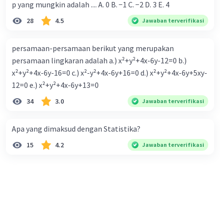
p yang mungkin adalah .... A. 0 B. −1 C. −2 D. 3 E. 4
28
4.5
Jawaban terverifikasi
persamaan-persamaan berikut yang merupakan
persamaan lingkaran adalah a.) x²+y²+4x-6y-12=0 b.)
x²+y²+4x-6y-16=0 c.) x²-y²+4x-6y+16=0 d.) x²+y²+4x-6y+5xy-
12=0 e.) x²+y²+4x-6y+13=0
34
3.0
Jawaban terverifikasi
Apa yang dimaksud dengan Statistika?
15
4.2
Jawaban terverifikasi