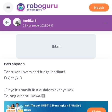
Masuk
Andika S
26 November 2023 06:37
Iklan
Pertanyaan
Tentukan Invers dari fungsi berikut!
F(x)=³√x-3
-3 nya itu masih ikut di dalam akar ya kak
Tolong dibantu kak🙏🏻
Ikuti Tryout SNBT & Menangkan E-Wallet
100rb
Klaim