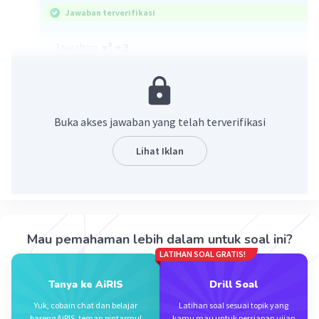
Jawaban terverifikasi
Jawaban
x³ + 3
Pembahasan
f(x) = ³√(x-3)
Buka akses jawaban yang telah terverifikasi
y = ³√(x-3)
<=> y³ = x - 3
Lihat Iklan
<=> y³ + 3 = x
<=> f(x) = y³ + 3
<=> f¯¹ (x) = x³ + 3
Fungsi invers nya adalah x³ + 3
Mau pemahaman lebih dalam untuk soal ini?
·
0.0
(
0
)
Balas
Beri Rating
LATIHAN SOAL GRATIS!
Tanya ke AiRIS
Drill Soal
Yuk, cobain chat dan belajar
Latihan soal sesuai topik yang
bareng AiRIS, teman pintarmu!
kamu mau untuk persiapan ujian