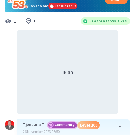
Habis dalam
02
:
10
:
42
:
02
1
1
Jawaban terverifikasi
Iklan
Tjendana T
Community
Level 100
26 November 2023 06:50