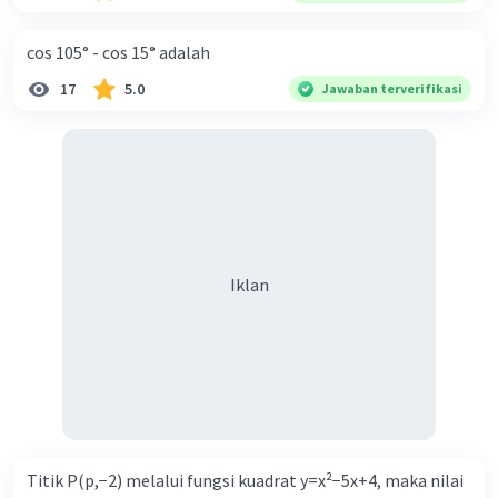
cos 105° - cos 15° adalah
17
5.0
Jawaban terverifikasi
Iklan
Titik P(p,−2) melalui fungsi kuadrat y=x²−5x+4, maka nilai