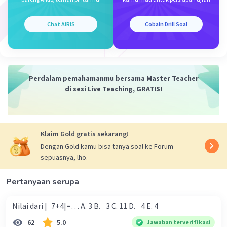
Chat AiRIS
Cobain Drill Soal
Iklan
Perdalam pemahamanmu bersama Master Teacher
di sesi Live Teaching, GRATIS!
Klaim Gold gratis sekarang!
Dengan Gold kamu bisa tanya soal ke Forum
sepuasnya, lho.
Pertanyaan serupa
Nilai dari |−7+4|=… A. 3 B. −3 C. 11 D. −4 E. 4
62
5.0
Jawaban terverifikasi