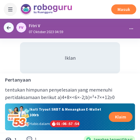
Masuk
Fitri V
07 Oktober 2023 04:59
Iklan
Pertanyaan
tentukan himpunan penyelesaian yang memenuhi
pertidaksamaan berikut a)4+8×<6×-2;b)×²+7×+12≥0
Ikuti Tryout SNBT & Menangkan E-Wallet
100rb
Klaim
Habis dalam
01
:
06
:
57
:
53
1
1
Jawaban terverifikasi