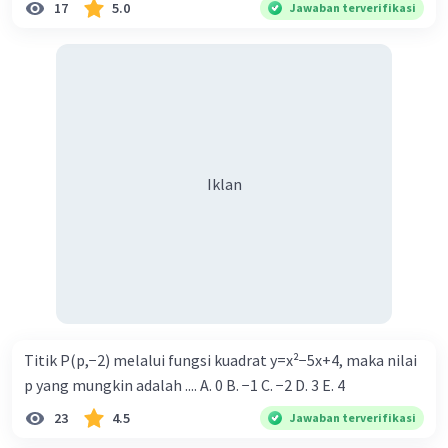
17
5.0
> -3}.
Jawaban terverifikasi
Semoga membantu.
·
3.9
(
16
)
Balas
Beri Rating
Iklan
Iklan
Titik P(p,−2) melalui fungsi kuadrat y=x²−5x+4, maka nilai
p yang mungkin adalah .... A. 0 B. −1 C. −2 D. 3 E. 4
23
4.5
Jawaban terverifikasi