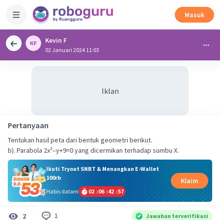
Masuk
Kevin F
02 Januari 2024 11:03
Iklan
Pertanyaan
Tentukan hasil peta dari bentuk geometri berikut.
b). Parabola 2x²–y+9=0 yang dicermikan terhadap sumbu X.
Ikuti Tryout SNBT & Menangkan E-Wallet
100rb
Klaim
Habis dalam
02
:
06
:
42
:
56
1
2
Jawaban terverifikasi