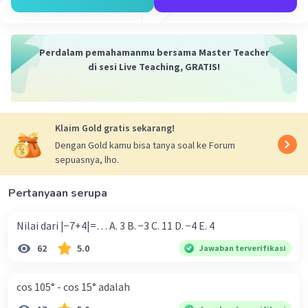
Iklan
Perdalam pemahamanmu bersama Master Teacher
di sesi Live Teaching, GRATIS!
Klaim Gold gratis sekarang!
Dengan Gold kamu bisa tanya soal ke Forum
sepuasnya, lho.
Pertanyaan serupa
Nilai dari |−7+4|=… A. 3 B. −3 C. 11 D. −4 E. 4
62
5.0
Jawaban terverifikasi
cos 105° - cos 15° adalah