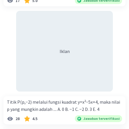
17
5.0
Jawaban terverifikasi
Iklan
Titik P(p,−2) melalui fungsi kuadrat y=x²−5x+4, maka nilai
p yang mungkin adalah .... A. 0 B. −1 C. −2 D. 3 E. 4
28
4.5
Jawaban terverifikasi