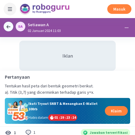
Masuk
Setiawan A
02 Januari 2024 11:03
Iklan
Pertanyaan
Tentukan hasil peta dari bentuk geometri berikut.
a). Titik (3,7) yang dicerminkan terhadap garis y=x.
Ikuti Tryout SNBT & Menangkan E-Wallet
100rb
Klaim
Habis dalam
01
:
19
:
23
:
14
1
1
Jawaban terverifikasi