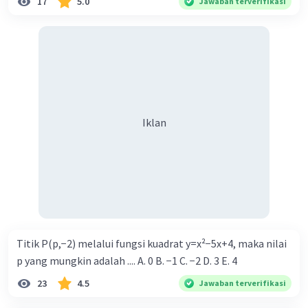
17
5.0
Jawaban terverifikasi
Iklan
Titik P(p,−2) melalui fungsi kuadrat y=x²−5x+4, maka nilai
p yang mungkin adalah .... A. 0 B. −1 C. −2 D. 3 E. 4
23
4.5
Jawaban terverifikasi