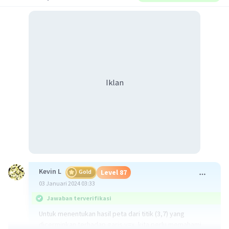
Iklan
Kevin L
Gold
Level 87
03 Januari 2024 03:33
Jawaban terverifikasi
Untuk menentukan hasil peta dari titik (3,7) yang
dicerminkan terhadap garis y=x, kita perlu memahami