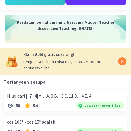
·
0.0
(
0
)
Balas
Beri Rating
Perdalam pemahamanmu bersama Master Teacher
di sesi Live Teaching, GRATIS!
Iklan
Klaim Gold gratis sekarang!
Dengan Gold kamu bisa tanya soal ke Forum
sepuasnya, lho.
Pertanyaan serupa
Nilai dari |−7+4|=… A. 3 B. −3 C. 11 D. −4 E. 4
58
5.0
Jawaban terverifikasi
cos 105° - cos 15° adalah