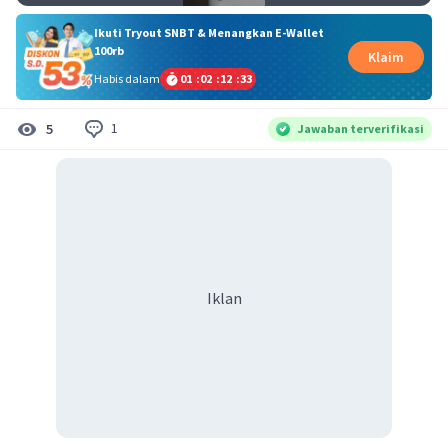
Ikuti Tryout SNBT & Menangkan E-Wallet
100rb
Klaim
Habis dalam
01
:
02
:
12
:
33
1
5
Jawaban terverifikasi
Iklan