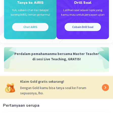
dengan tingkat presisi yang cukup tinggi.
Tanya ke AiRIS
Drill Soal
Mikrometer sekrup memiliki ketelitian 0,01 mm.
Yuk, cobain chat dan belajar
Latihan soal sesuai topik yang
bareng AiRIS, teman pintarmu!
kamu mau untuk persiapan ujian
Hasil pengukuran = skala utama + (0,01 x skala
nonius)
Chat AiRIS
Cobain Drill Soal
Maka diperoleh :
Hasil pengukuran = skala utama + (0,01 x skala
nonius)
Perdalam pemahamanmu bersama Master Teacher
Hasil pengukuran = 7,5 + (0,01 x 35)
di sesi Live Teaching, GRATIS!
Hasil pengukuran = 7,5 + 0,35
Hasil pengukuran = 7,85 mm
Dengan demikian, hasil pengukuran sebesar 7,85
Klaim Gold gratis sekarang!
mm.
Dengan Gold kamu bisa tanya soal ke Forum
sepuasnya, lho.
·
0.0
(
0
)
Balas
Beri Rating
Pertanyaan serupa