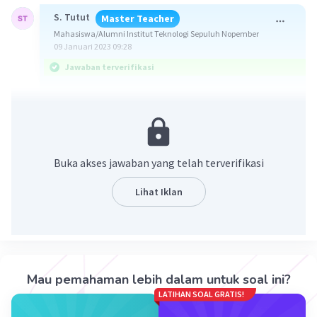
S. Tutut
Master Teacher
Mahasiswa/Alumni Institut Teknologi Sepuluh Nopember
09 Januari 2023 09:28
Jawaban terverifikasi
Jawaba : 7,85 mm
Diketahui :
skala utama = 7,5 mm
Buka akses jawaban yang telah terverifikasi
skala nonius = 35 mm
Lihat Iklan
Ditanya :
Hasil pengukuran ?
Pembahasan :
Mikrometer sekrup merupakan alat yang
Mau pemahaman lebih dalam untuk soal ini?
digunakan untuk mengukur benda-benda
LATIHAN SOAL GRATIS!
berukuran kecil/tipis, atau yang berbentuk pelat